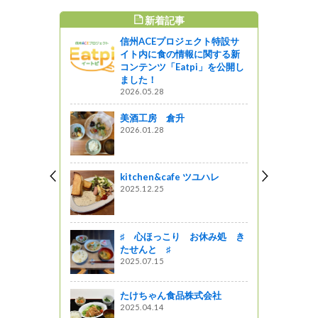
新着記事
すめ記事
信州ACEプロジェクト特設サ
全育成施策
イト内に食の情報に関する新
ました
コンテンツ「Eatpi」を公開し
ました！
がの
2026.05.28
で”信州ジビ
美酒工房 倉升
載中！
2026.01.28
るきっかけ
kitchen&cafe ツユハレ
日は木曽合
2025.12.25
づくり応援
分を控えよ
♯ 心ほっこり お休み処 き
たせんと ♯
2025.07.15
こだわった
くの人に健
欲しい
たけちゃん食品株式会社
2025.04.14