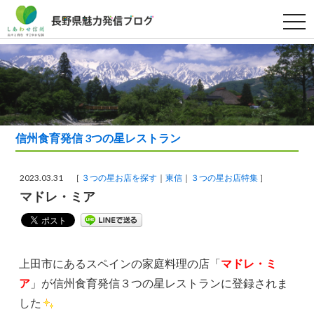
t
o
g
g
l
e
n
a
v
i
g
a
信州食育発信 3つの星レストラン
t
i
o
n
2023.03.31 ［
３つの星お店を探す
東信
３つの星お店特集
］
マドレ・ミア
上田市にあるスペインの家庭料理の店「
マドレ・ミ
ア
」が信州食育発信３つの星レストランに登録されま
した