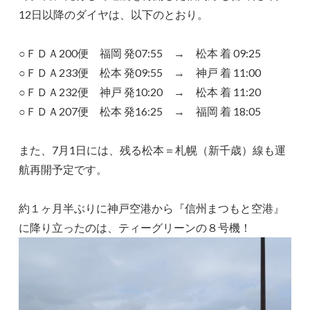
12日以降のダイヤは、以下のとおり。
○ＦＤＡ200便 福岡 発07:55 → 松本 着 09:25
○ＦＤＡ233便 松本 発09:55 → 神戸 着 11:00
○ＦＤＡ232便 神戸 発10:20 → 松本 着 11:20
○ＦＤＡ207便 松本 発16:25 → 福岡 着 18:05
また、7月1日には、残る松本＝札幌（新千歳）線も運
航再開予定です。
約１ヶ月半ぶりに神戸空港から『信州まつもと空港』
に降り立ったのは、ティーグリーンの８号機！