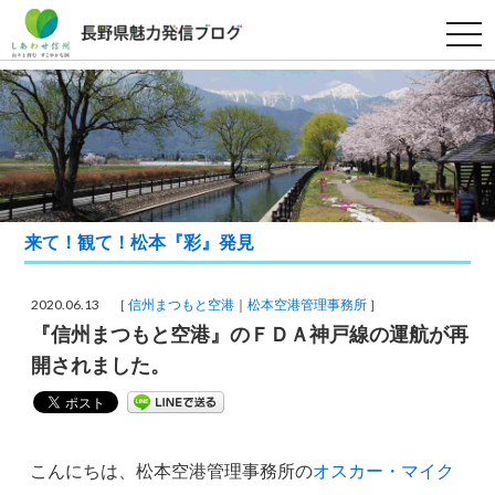
t
o
g
g
l
e
n
a
v
i
g
a
t
来て！観て！松本『彩』発見
i
o
n
2020.06.13 ［
信州まつもと空港
松本空港管理事務所
］
『信州まつもと空港』のＦＤＡ神戸線の運航が再
開されました。
こんにちは、松本空港管理事務所の
オスカー・マイク