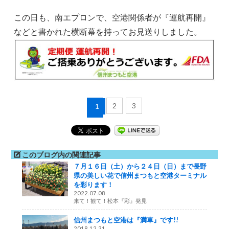
この日も、南エプロンで、空港関係者が『運航再開』
などと書かれた横断幕を持ってお見送りしました。
2
3
1
このブログ内の関連記事
７月１６日（土）から２４日（日）まで長野
県の美しい花で信州まつもと空港ターミナル
を彩ります！
2022.07.08
来て！観て！松本『彩』発見
信州まつもと空港は『満車』です!!
2018.12.31