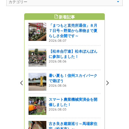
新着記事
すめ記事
「まつもと直売所通信」８月
遺産IV〜
７日号～野菜から果物まで夏
が開催され
らしさ全開です～
2026.08.07
【松本合庁連】松本ぼんぼん
に参加しました！
デンツ
2026.08.06
』発見
暑い夏も！信州スカイパーク
で遊ぼう
味知を食べ
2026.08.06
披露目会開
スマート農業機械実演会を開
企画
催しました！
2026.08.05
歴史の道
古き良き建築巡り～馬場家住
しょ！！
宅（松本市）～