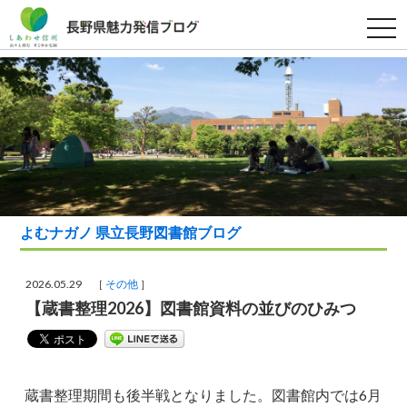
t
o
g
g
l
e
n
a
v
i
g
a
t
i
o
n
よむナガノ 県立長野図書館ブログ
2026.05.29 ［
その他
］
【蔵書整理2026】図書館資料の並びのひみつ
蔵書整理期間も後半戦となりました。図書館内では6月