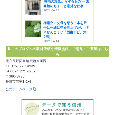
梅雨の湿気から守るもの ― 図
書館のちょっと意外な仕事
2026.06.26
梅雨空に父母を想う：本を片
手に一緒に空を見上げたい（F
Mぜんこうじ「図書ナビ」第3
9回）
2026.06.14
このブログへの取材依頼や情報提供、ご意見・ご要望はこち
ら
県立長野図書館 総務企画課
TEL 026-228-4939
FAX 026-291-6252
〒380-0928
長野市若里1-1-4
公式ホームページ