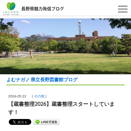
t
o
g
g
l
e
n
a
v
i
g
a
t
i
o
n
よむナガノ 県立長野図書館ブログ
2026.05.22 ［
その他
］
【蔵書整理2026】蔵書整理スタートしていま
す！