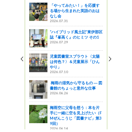
「やってみたい！」を応援す
る場から生まれた英語のおは
なし会
2026.07.31
“ハイブリッド風土記”東伊那区
誌『峯高く』のヒミツ その1
2026.07.29
児童図書室スプラウト〈太陽
は何色？〉＆児童展示「ひん
やり」
2026.07.10
梅雨の湿気から守るもの ― 図
書館のちょっと意外な仕事
2026.06.26
梅雨空に父母を想う：本を片
手に一緒に空を見上げたい（F
Mぜんこうじ「図書ナビ」第3
9回）
2026.06.14