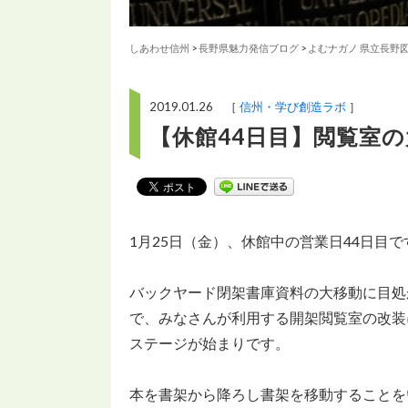
しあわせ信州
>
長野県魅力発信ブログ
>
よむナガノ 県立長野
2019.01.26 ［
信州・学び創造ラボ
］
【休館44日目】閲覧室
1月25日（金）、休館中の営業日44日目で
バックヤード閉架書庫資料の大移動に目処
で、みなさんが利用する開架閲覧室の改装
ステージが始まりです。
本を書架から降ろし書架を移動することを