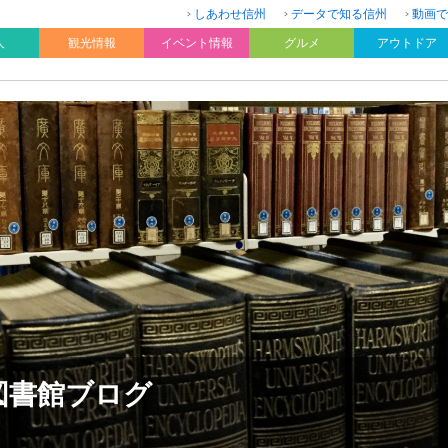
しあわせ信州
データで知る信州
動画で
人
観光情報
イベント情報
グルメ
アウトドア
図書館ブログ