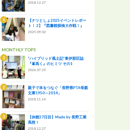
2018.12.27
【ナツとしょ2025イベントレポー
ト！ 2】『図書館探検大作戦！』
2025.09.02
MONTHLY TOP5
“ハイブリッド風土記”東伊那区誌
『峯高く』のヒミツ その1
2026.07.29
親子で本をつなぐ「長野県PTA母親
文庫1950～2014」
2018.11.14
【休館27日目】Made by 長野工業
高校！
2018.12.27