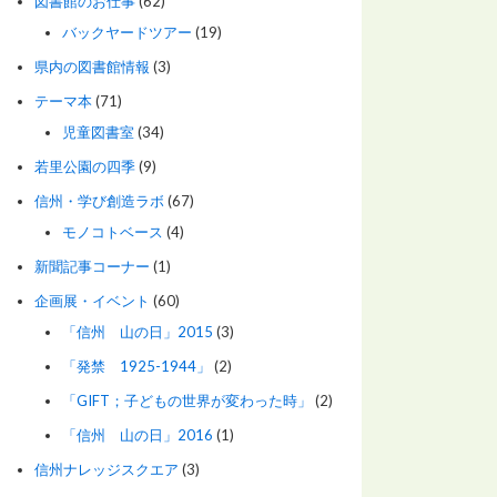
図書館のお仕事
(62)
バックヤードツアー
(19)
県内の図書館情報
(3)
テーマ本
(71)
児童図書室
(34)
若里公園の四季
(9)
信州・学び創造ラボ
(67)
モノコトベース
(4)
新聞記事コーナー
(1)
企画展・イベント
(60)
「信州 山の日」2015
(3)
「発禁 1925-1944」
(2)
「GIFT；子どもの世界が変わった時」
(2)
「信州 山の日」2016
(1)
信州ナレッジスクエア
(3)