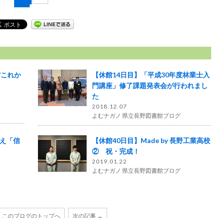
館これか
【休館14日目】「平成30年度林業士入
門講座」修了課題発表会が行われまし
た
2018.12.07
よむナガノ 県立長野図書館ブログ
越え「信
【休館40日目】Made by 長野工業高校
② 祝・完成！
2019.01.22
よむナガノ 県立長野図書館ブログ
このブログのトップへ
次の記事 →