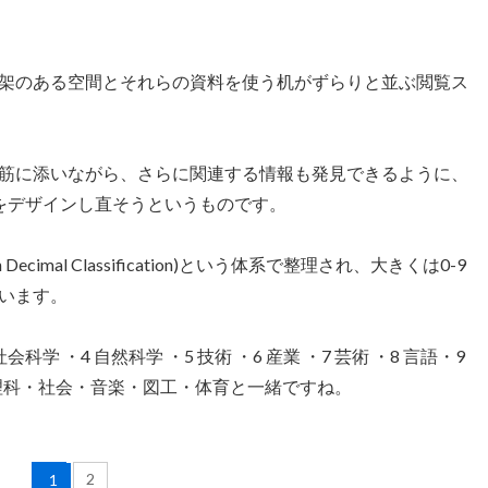
架のある空間とそれらの資料を使う机がずらりと並ぶ閲覧ス
筋に添いながら、さらに関連する情報も発見できるように、
をデザインし直そうというものです。
ecimal Classification)という体系で整理され、大きくは0-9
います。
社会科学 ・4 自然科学 ・5 技術 ・6 産業 ・7 芸術 ・8 言語・9
・理科・社会・音楽・図工・体育と一緒ですね。
2
1