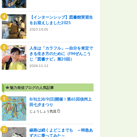
【インターンシップ】図書館実習生
をお迎えしました2025
2025.10.01
人生は「カラフル」―自分を肯定で
きる生き方のために（FMぜんこう
じ「図書ナビ」第20回）
2024.11.12
魅力発信ブログの人気記事
8/8(土)8/9(日)開催！第65回信州上
田七夕まつり
じょうしょう気流
線路は続くよどこまでも ～特急あ
ずさに乗ってみた～