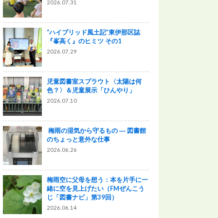
2026.07.31
“ハイブリッド風土記”東伊那区誌
『峯高く』のヒミツ その1
2026.07.29
児童図書室スプラウト〈太陽は何
色？〉＆児童展示「ひんやり」
2026.07.10
梅雨の湿気から守るもの ― 図書館
のちょっと意外な仕事
2026.06.26
梅雨空に父母を想う：本を片手に一
緒に空を見上げたい（FMぜんこう
じ「図書ナビ」第39回）
2026.06.14