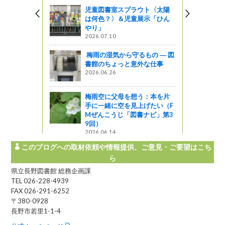
図書館ブログ
児童図書室スプラウト〈太陽
は何色？〉＆児童展示「ひん
」を応援す
やり」
英語のおは
2026.07.10
梅雨の湿気から守るもの ― 図
図書館ブログ
書館のちょっと意外な仕事
2026.06.26
ol.2（中
梅雨空に父母を想う：本を片
手に一緒に空を見上げたい（F
Mぜんこうじ「図書ナビ」第3
9回）
2026.06.14
このブログへの取材依頼や情報提供、ご意見・ご要望はこち
ら
県立長野図書館 総務企画課
TEL 026-228-4939
FAX 026-291-6252
〒380-0928
長野市若里1-1-4