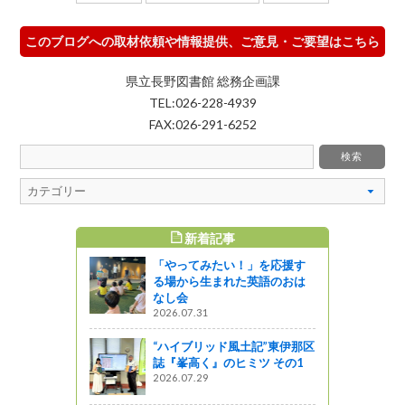
このブログへの取材依頼や情報提供、ご意見・ご要望はこちら
県立長野図書館 総務企画課
TEL:026-228-4939
FAX:026-291-6252
新着記事
すめ記事
「やってみたい！」を応援す
伝えるた
る場から生まれた英語のおは
測量実習を
なし会
2026.07.31
う
“ハイブリッド風土記”東伊那区
誌『峯高く』のヒミツ その1
ション」の
2026.07.29
た！