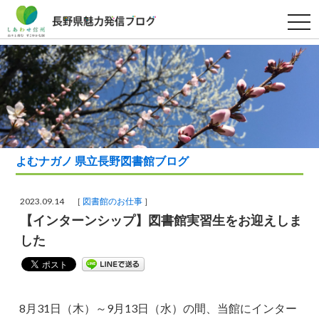
t
o
g
g
l
e
n
a
v
i
g
a
t
i
よむナガノ 県立長野図書館ブログ
o
n
2023.09.14 ［
図書館のお仕事
］
【インターンシップ】図書館実習生をお迎えしま
した
8月31日（木）～9月13日（水）の間、当館にインター