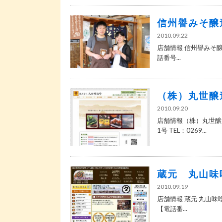
信州譽みそ醸
2010.09.22
店舗情報 信州譽みそ醸造
話番号...
（株）丸世醸
2010.09.20
店舗情報（株）丸世醸造
1号 TEL：0269...
蔵元 丸山味
2010.09.19
店舗情報 蔵元 丸山味噌
【電話番...