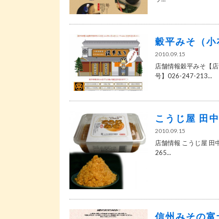
穀平みそ（小
2010.09.15
店舗情報穀平みそ【店舗
号】026-247-213...
こうじ屋 田
2010.09.15
店舗情報 こうじ屋 田中
265...
信州みその富