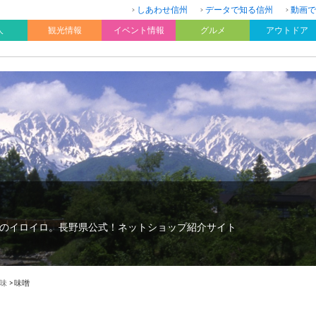
しあわせ信州
データで知る信州
動画で
人
観光情報
イベント情報
グルメ
アウトドア
のイロイロ。長野県公式！ネットショップ紹介サイト
味
>
味噌