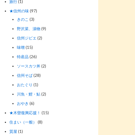
旅行
(1)
★信州の味
(97)
きのこ
(3)
野沢菜、漬物
(9)
信州ジビエ
(2)
味噌
(15)
特産品
(26)
ソースカツ丼
(2)
信州そば
(28)
おたぐり
(1)
川魚・鯉・鮎
(2)
おやき
(6)
★木曽復興応援！
(15)
住まい（一般）
(8)
質屋
(1)