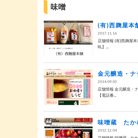
味噌
(有)西麹屋
2017.11.16
店舗情報 (有)西麹屋本
RL】...
金元醸造・ナ
2014.09.03
店舗情報 金元醸造・ナ
【電話番...
味噌蔵 たか
2012.12.04
店舗情報 味噌蔵 たか