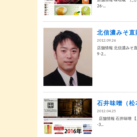
26-...
北信濃みそ直
2012.09.26
店舗情報 北信濃みそ直
9-2...
石井味噌（松
2012.04.25
店舗情報 石井味噌 【
-3...