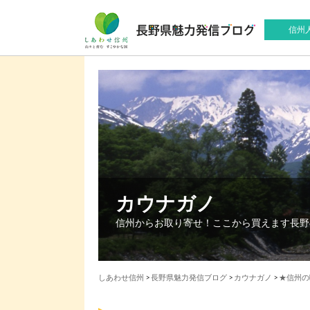
信州
カウナガノ
信州からお取り寄せ！ここから買えます長野
しあわせ信州
>
長野県魅力発信ブログ
>
カウナガノ
>
★信州の