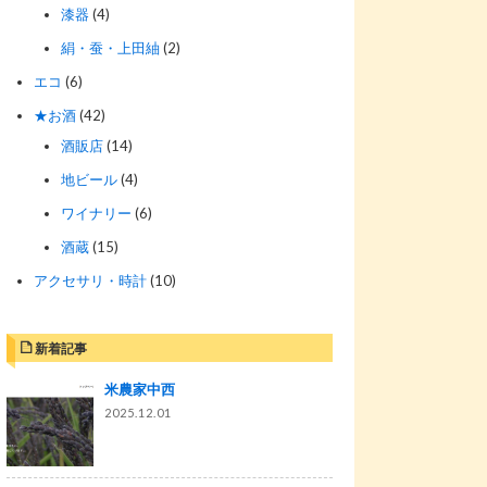
漆器
(4)
絹・蚕・上田紬
(2)
エコ
(6)
★お酒
(42)
酒販店
(14)
地ビール
(4)
ワイナリー
(6)
酒蔵
(15)
アクセサリ・時計
(10)
新着記事
米農家中西
2025.12.01