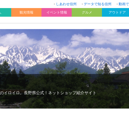
しあわせ信州
データで知る信州
動画で
人
観光情報
イベント情報
グルメ
アウトドア
のイロイロ。長野県公式！ネットショップ紹介サイト