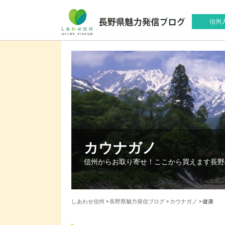
信州
カウナガノ
信州からお取り寄せ！ここから買えます長野
しあわせ信州
>
長野県魅力発信ブログ
>
カウナガノ
>
健康