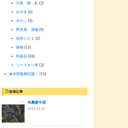
川魚・鯉・鮎
(2)
おやき
(6)
きのこ
(3)
野沢菜、漬物
(9)
信州ジビエ
(2)
味噌
(15)
特産品
(26)
ソースカツ丼
(2)
★木曽復興応援！
(15)
新着記事
米農家中西
2025.12.01