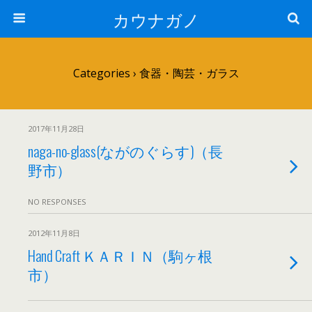
カウナガノ
Categories ›
食器・陶芸・ガラス
2017年11月28日
naga-no-glass(ながのぐらす)（長
野市）
NO RESPONSES
2012年11月8日
Hand Craft ＫＡＲＩＮ（駒ヶ根
市）