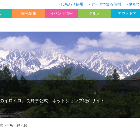
しあわせ信州
データで知る信州
動画で
人
観光情報
イベント情報
グルメ
アウトドア
のイロイロ。長野県公式！ネットショップ紹介サイト
味
>
川魚・鯉・鮎