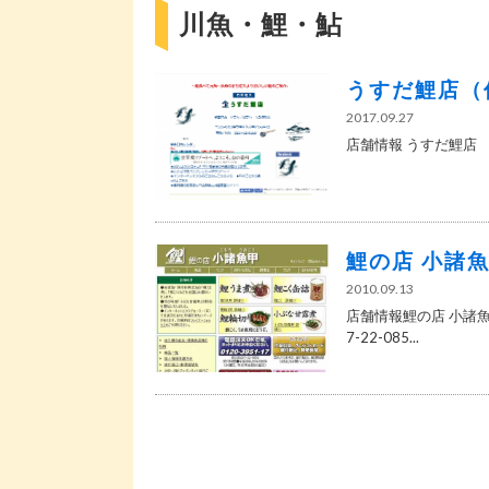
川魚・鯉・鮎
うすだ鯉店（
2017.09.27
店舗情報 うすだ鯉店 【
鯉の店 小諸
2010.09.13
店舗情報鯉の店 小諸魚甲
7-22-085...