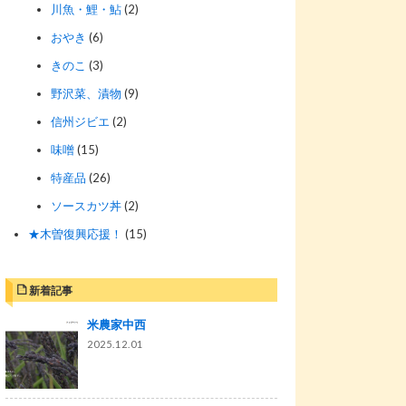
川魚・鯉・鮎
(2)
おやき
(6)
きのこ
(3)
野沢菜、漬物
(9)
信州ジビエ
(2)
味噌
(15)
特産品
(26)
ソースカツ丼
(2)
★木曽復興応援！
(15)
新着記事
米農家中西
2025.12.01