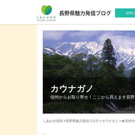
信州
カウナガノ
信州からお取り寄せ！ここから買えます長野
しあわせ信州
>
長野県魅力発信ブログ
>
カウナガノ
>
★信州の