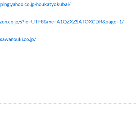
pping.yahoo.co.jp/noukatyokubai/
azon.co.jp/s?ie=UTF8&me=A1QZXZSATOXCDR&page=1/
sawanouki.co.jp/