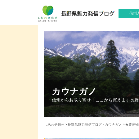
信州
カウナガノ
信州からお取り寄せ！ここから買えます長野
しあわせ信州
>
長野県魅力発信ブログ
>
カウナガノ
>
★農産物