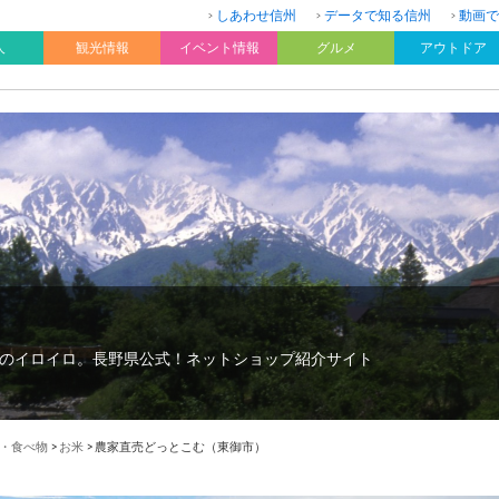
しあわせ信州
データで知る信州
動画で
人
観光情報
イベント情報
グルメ
アウトドア
のイロイロ。長野県公式！ネットショップ紹介サイト
・食べ物
>
お米
>
農家直売どっとこむ（東御市）