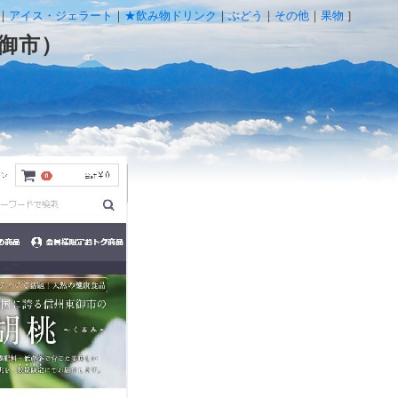
アイス・ジェラート
★飲み物ドリンク
ぶどう
その他
果物
］
御市）