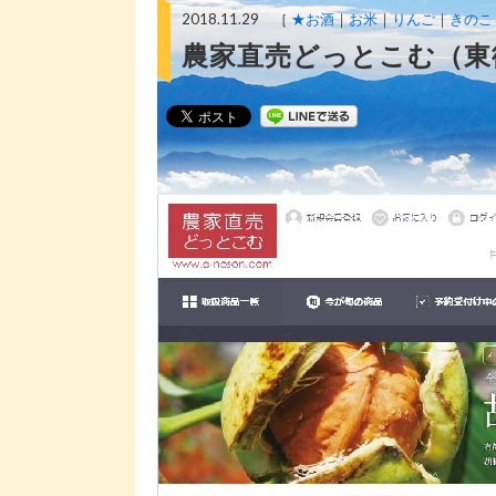
2018.11.29 ［
★お酒
お米
りんご
きのこ
農家直売どっとこむ（東