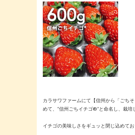
カラサワファームにて【信州から「ごちそ
めて、“信州ごちイチゴ®️”と命名し、栽
イチゴの美味しさをギュッと閉じ込めてお