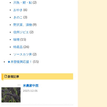
川魚・鯉・鮎
(2)
おやき
(6)
きのこ
(3)
野沢菜、漬物
(9)
信州ジビエ
(2)
味噌
(15)
特産品
(26)
ソースカツ丼
(2)
★木曽復興応援！
(15)
新着記事
米農家中西
2025.12.01