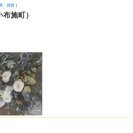
具・雑貨
］
（小布施町）