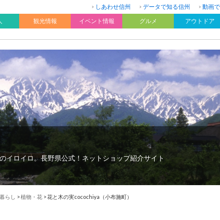
しあわせ信州
データで知る信州
動画で
人
観光情報
イベント情報
グルメ
アウトドア
のイロイロ。長野県公式！ネットショップ紹介サイト
暮らし
>
植物・花
>
花と木の実cocochiya（小布施町）