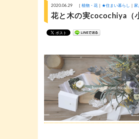
2020.06.29 ［
植物・花
★住まい暮らし
家
花と木の実cocochiya