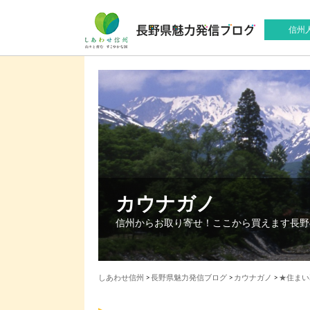
信州
カウナガノ
信州からお取り寄せ！ここから買えます長野
しあわせ信州
>
長野県魅力発信ブログ
>
カウナガノ
>
★住まい