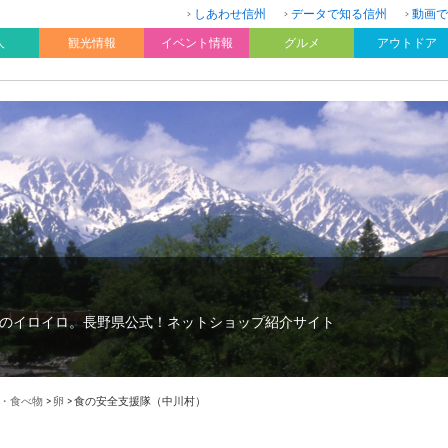
しあわせ信州
データで知る信州
動画で
人
観光情報
イベント情報
グルメ
アウトドア
のイロイロ。長野県公式！ネットショップ紹介サイト
・食べ物
>
卵
>
食の安全支援隊（中川村）