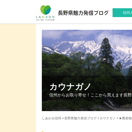
信州
カウナガノ
信州からお取り寄せ！ここから買えます長野
しあわせ信州
>
長野県魅力発信ブログ
>
カウナガノ
>
★農産物