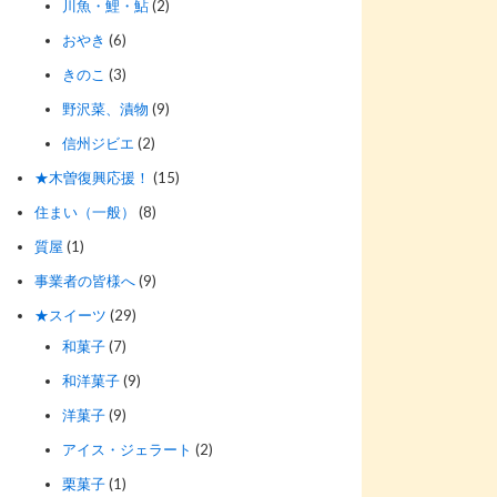
川魚・鯉・鮎
(2)
おやき
(6)
きのこ
(3)
野沢菜、漬物
(9)
信州ジビエ
(2)
★木曽復興応援！
(15)
住まい（一般）
(8)
質屋
(1)
事業者の皆様へ
(9)
★スイーツ
(29)
和菓子
(7)
和洋菓子
(9)
洋菓子
(9)
アイス・ジェラート
(2)
栗菓子
(1)