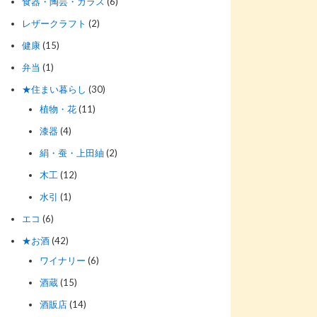
食器・陶芸・ガラス
(6)
レザークラフト
(2)
健康
(15)
弁当
(1)
★住まい暮らし
(30)
植物・花
(11)
漆器
(4)
絹・蚕・上田紬
(2)
木工
(12)
水引
(1)
エコ
(6)
★お酒
(42)
ワイナリー
(6)
酒蔵
(15)
酒販店
(14)