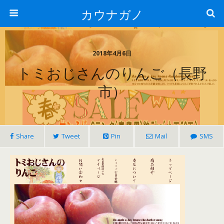
カウナガノ
2018年4月6日
トミおじさんのりんご（長野
市）
Share
Tweet
Pin
Mail
SMS