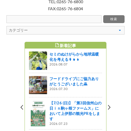
TEL:0265-76-6800
FAX:0265-76-6804
新着記事
すめ記事
セミのぬけがらから地球温暖
化を考える👨‍👧‍👦
2026.08.07
フードドライブにご協力あり
がとうございました🙇
2026.07.30
【7/26 (日)】「第3回信州山の
日ｉｎ駒ヶ根ファームス」に
おいて上伊那の観光PRをしま
す
2026.07.23