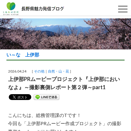
t
o
g
g
l
e
n
a
v
i
g
い～な 上伊那
a
t
i
o
2026.04.24 ［
その他
自然・山・花
］
n
上伊那PRムービープロジェクト『上伊那におい
なよ』～撮影裏側レポート第２弾～part1
こんにちは、総務管理課のTです！
今回も「上伊那PRムービー作成プロジェクト」の撮影