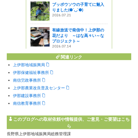
ブッポウソウの子育てに魅入
りました(❁´◡`❁)
2026.07.21
有線放送で発信中！上伊那の
花だより ～はな高々い～な
プロジェクト～
2026.07.14
関連リンク
上伊那地域振興局
伊那保健福祉事務所
南信労政事務所
上伊那農業改良普及センター
伊那建設事務所
南信教育事務所
このブログへの取材依頼や情報提供、ご意見・ご要望はこち
ら
長野県上伊那地域振興局総務管理課