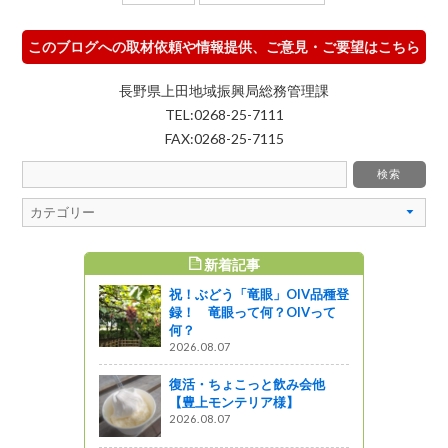
このブログへの取材依頼や情報提供、ご意見・ご要望はこちら
長野県上田地域振興局総務管理課
TEL:0268-25-7111
FAX:0268-25-7115
新着記事
すめ記事
祝！ぶどう「竜眼」OIV品種登
録！ 竜眼って何？OIVって
何？
2026.08.07
復活・ちょこっと飲み会他
【豊上モンテリア様】
2026.08.07