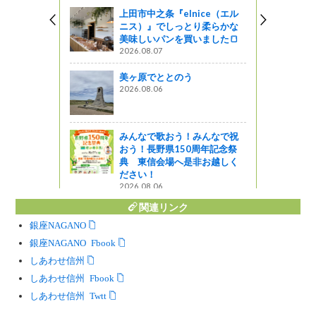
上田市中之条『elnice（エル
ニス）』でしっとり柔らかな
美味しいパンを買いました🍞
2026.08.07
美ヶ原でととのう
2026.08.06
みんなで歌おう！みんなで祝
おう！長野県150周年記念祭
典 東信会場へ是非お越しく
ださい！
2026.08.06
関連リンク
銀座NAGANO
銀座NAGANO Facebook
しあわせ信州
しあわせ信州 Facebook
しあわせ信州 Twitter