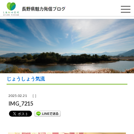
t
o
g
g
l
e
n
a
v
i
g
a
t
i
o
n
じょうしょう気流
2025.02.21 ［ ］
IMG_7215