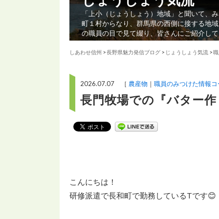
「上小（じょうしょう）地域」と聞いて、み
町１村からなり、群馬県の西側に接する地域
の職員の目で見て綴り、皆さんにご紹介して
しあわせ信州
>
長野県魅力発信ブログ
>
じょうしょう気流
>
職
2026.07.07 ［
農産物
職員のみつけた情報コ
長門牧場での『バター作
こんにちは！
研修派遣で長和町で勤務しているTです😊