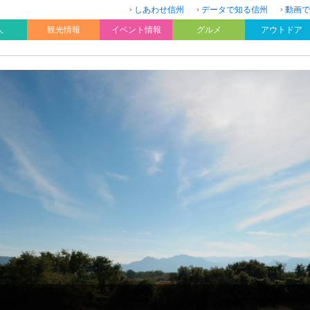
しあわせ信州
データで知る信州
動画で
人
観光情報
イベント情報
グルメ
アウトドア