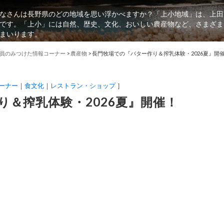
なさんは長野県のどの地域を思い浮かべますか？「上小地域」は、上田
です。「上小」には自然、歴史、文化、おいしい農産物など、さまざま
まいります。
員のみつけた情報コーナー
>
農産物
>
長門牧場での『バター作り＆搾乳体験・2026夏』開
ーナー
食文化
レストラン・ショップ
］
り＆搾乳体験・2026夏』開催！