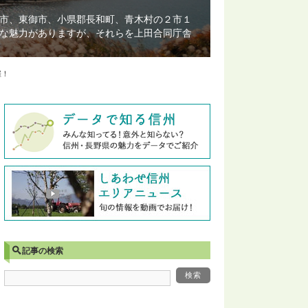
市、東御市、小県郡長和町、青木村の２市１
な魅力がありますが、それらを上田合同庁舎
催！
記事の検索