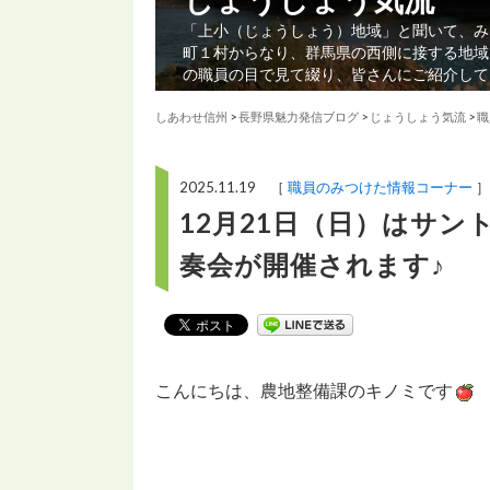
「上小（じょうしょう）地域」と聞いて、み
町１村からなり、群馬県の西側に接する地域
の職員の目で見て綴り、皆さんにご紹介して
しあわせ信州
>
長野県魅力発信ブログ
>
じょうしょう気流
>
職
2025.11.19 ［
職員のみつけた情報コーナー
］
12月21日（日）はサ
奏会が開催されます♪
こんにちは、農地整備課のキノミです