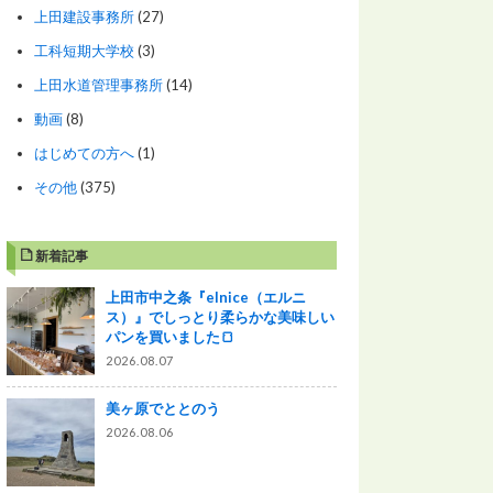
上田建設事務所
(27)
工科短期大学校
(3)
上田水道管理事務所
(14)
動画
(8)
はじめての方へ
(1)
その他
(375)
新着記事
上田市中之条『elnice（エルニ
ス）』でしっとり柔らかな美味しい
パンを買いました🍞
2026.08.07
美ヶ原でととのう
2026.08.06