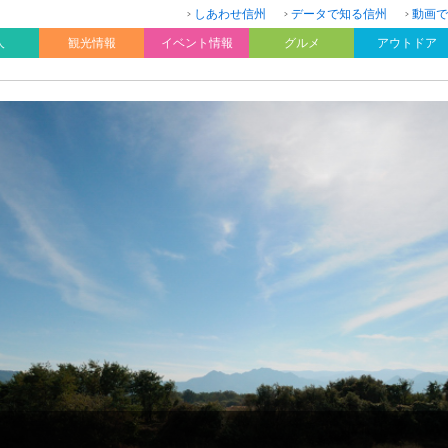
しあわせ信州
データで知る信州
動画で
人
観光情報
イベント情報
グルメ
アウトドア