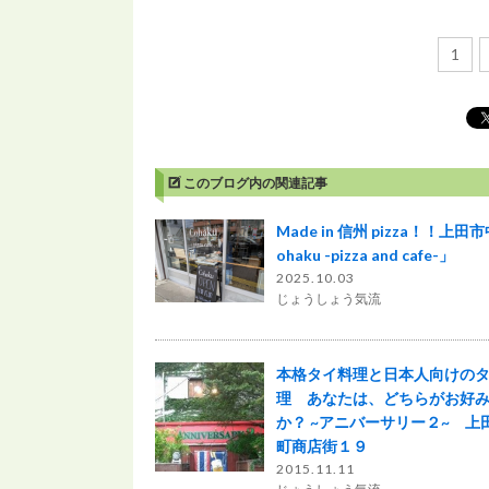
1
このブログ内の関連記事
Made in 信州 pizza！！上田
ohaku -pizza and cafe-」
2025.10.03
じょうしょう気流
本格タイ料理と日本人向けの
理 あなたは、どちらがお好
か？ ~アニバーサリー２~ 上
町商店街１９
2015.11.11