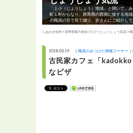
「上小（じょうしょう）地域」と聞いて、み
町１村からなり、群馬県の西側に接する地域
の職員の目で見て綴り、皆さんにご紹介して
しあわせ信州
>
長野県魅力発信ブログ
>
じょうしょう気流
>
職
2018.03.19 ［
職員のみつけた情報コーナー
古民家カフェ「kadok
なピザ