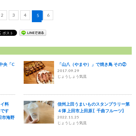
2
3
4
6
5
市中央「C
「山八（やまや）」で焼き鳥 その②
2017.09.29
じょうしょう気流
タイ料
信州上田うまいものスタンプラリー第
みです
４弾 上田市上田原〖千曲フルーツ〗
田市海野
2022.11.25
じょうしょう気流