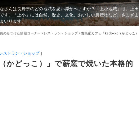
なさんは長野県のどの地域を思い浮かべますか？「上小地域」は、上田
です。「上小」には自然、歴史、文化、おいしい農産物など、さまざま
まいります。
員のみつけた情報コーナー
>
レストラン・ショップ
>
古民家カフェ「kadokko（かどっ
レストラン・ショップ
］
ko（かどっこ）」で薪窯で焼いた本格的