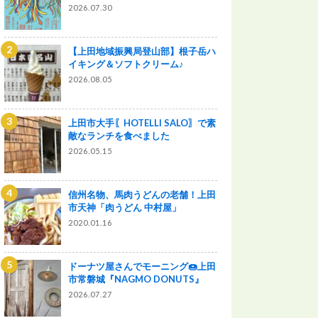
2026.07.30
【上田地域振興局登山部】根子岳ハ
イキング＆ソフトクリーム♪
2026.08.05
上田市大手〖HOTELLI SALO〗で素
敵なランチを食べました
2026.05.15
信州名物、馬肉うどんの老舗！上田
市天神「肉うどん 中村屋」
2020.01.16
ドーナツ屋さんでモーニング🍩上田
市常磐城『NAGMO DONUTS』
2026.07.27