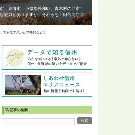
市、東御市、小県郡長和町、青木村の２市１
な魅力がありますが、それらを上田合同庁舎
こ）」で薪窯で焼いた本格的なピザ
記事の検索