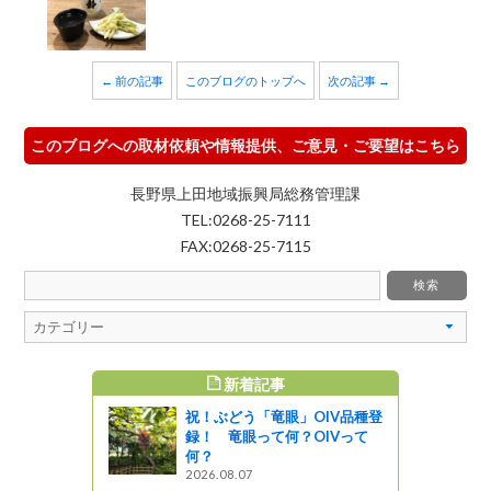
← 前の記事
このブログのトップへ
次の記事 →
このブログへの取材依頼や情報提供、ご意見・ご要望はこちら
長野県上田地域振興局総務管理課
TEL:0268-25-7111
FAX:0268-25-7115
新着記事
すめ記事
祝！ぶどう「竜眼」OIV品種登
同庁舎へG
録！ 竜眼って何？OIVって
何？
2026.08.07
』発見