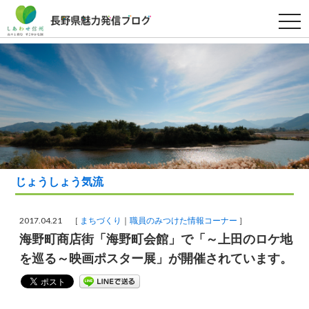
t
o
g
g
l
e
n
a
v
i
g
a
t
i
o
n
じょうしょう気流
2017.04.21 ［
まちづくり
職員のみつけた情報コーナー
］
海野町商店街「海野町会館」で「～上田のロケ地
を巡る～映画ポスター展」が開催されています。