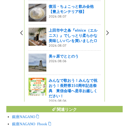
復活・ちょこっと飲み会他
楽しむ会が
【豊上モンテリア様】
ました。
2026.08.07
ってるの？
上田市中之条『elnice（エル
ニス）』でしっとり柔らかな
美味しいパンを買いました🍞
2026.08.07
星レストラン
美ヶ原でととのう
地熱資源の
2026.08.06
の第2回学習
みんなで歌おう！みんなで祝
おう！長野県150周年記念祭
典 東信会場へ是非お越しく
ださい！
2026.08.06
関連リンク
銀座NAGANO
銀座NAGANO Facebook