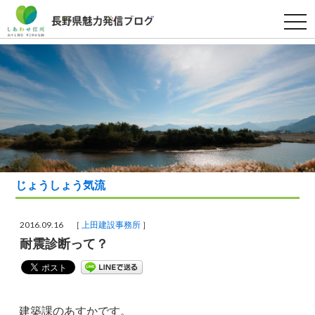
t
o
g
g
l
e
n
a
v
i
g
a
t
i
o
n
じょうしょう気流
2016.09.16 ［
上田建設事務所
］
耐震診断って？
建築課のあすかです。