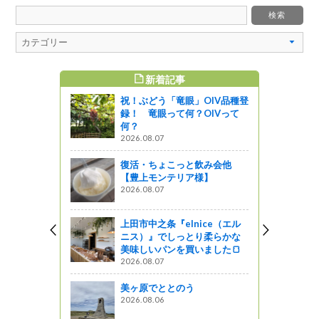
新着記事
すめ記事
祝！ぶどう「竜眼」OIV品種登
震化に係る
録！ 竜眼って何？OIVって
しました
何？
2026.08.07
復活・ちょこっと飲み会他
通信（その
【豊上モンテリア様】
2026.08.07
上田市中之条『elnice（エル
診断・検討
ニス）』でしっとり柔らかな
美味しいパンを買いました🍞
2026.08.07
がの
美ヶ原でととのう
震がきても
2026.08.06