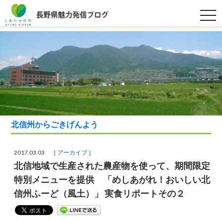
t
o
g
g
l
e
n
a
v
i
g
a
t
i
o
北信州からごきげんよう
n
2017.03.03 ［
アーカイブ
］
北信地域で生産された農産物を使って、期間限定
特別メニューを提供 「めしあがれ！おいしい北
信州ふーど（風土）」 実食リポートその２