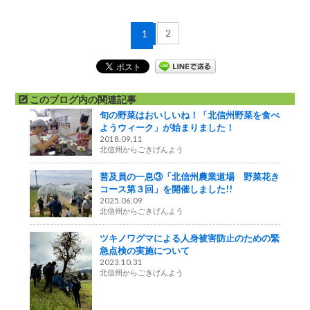
2
1
このブログ内の関連記事
旬の野菜はおいしいね！「北信州野菜を食べ
ようウィーク」が始まりました！
2018.09.11
北信州からごきげんよう
普及員の一息③「北信州農業道場 野菜花き
コース第３回」を開催しました!!
2025.06.09
北信州からごきげんよう
ツキノワグマによる人身被害防止のための緊
急点検の実施について
2023.10.31
北信州からごきげんよう