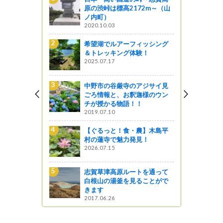
原の渋峠は標高2172m～（山
州上田七夕まつり
ノ内町）
じょうしょう気流
2020.10.03
線路は続くよどこまでも
希望湖でルアーフィッシング
特急あずさに乗ってみた
＆トレッキング体験！
来て！観て！松本『彩』発見
2025.07.17
伊那合同庁舎でテレビド
中野市の谷厳寺のアジサイ見
のロケーション撮影が行
ごろ情報と、お釈迦様のウン
ました！🎬✨
チが授かる物語！！
い～な 上伊那
2019.07.10
信濃町の焼とうもろこし
【ぐるっと！食・農】木島平
林農園
村の蓮寺で魅力発見！
ほっと９（ナイン）ながの
2026.07.15
阿寺ブルーと柿其グリー
志賀草津高原ルートを通って
巡る（阿寺渓谷～柿其渓
白根山の湯釜を見ることがで
是より木曽路
きます
2017.06.26