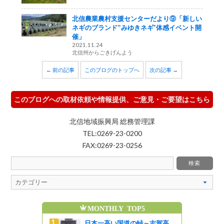
北信農業農村支援センターだより⑨「新しい
ネギのブランド‟みゆきネギ”体感イベント開
催」
2021.11.24
北信州からごきげんよう
← 前の記事
このブログのトップへ
次の記事 →
このブログへの取材依頼や情報提供、ご意見・ご要望はこちら
北信地域振興局 総務管理課
TEL:0269-23-0200
FAX:0269-23-0256
MONTHLY TOP5
魅力発信ブログの人気記事
日本一高い国道の峠～志賀高
8/8(土)8/9(日)開催！第