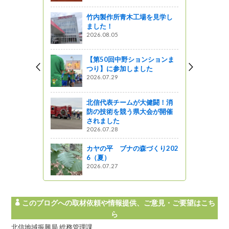
しょ！！
竹内製作所青木工場を見学し
ました！
っと“食と収
2026.08.05
ペーン」開催
【第50回中野ションションま
つり】に参加しました
2026.07.29
動知事室
北信代表チームが大健闘！消
防の技術を競う県大会が開催
されました
安曇野市）
2026.07.28
カヤの平 ブナの森づくり202
6（夏）
2026.07.27
このブログへの取材依頼や情報提供、ご意見・ご要望はこち
ら
北信地域振興局 総務管理課