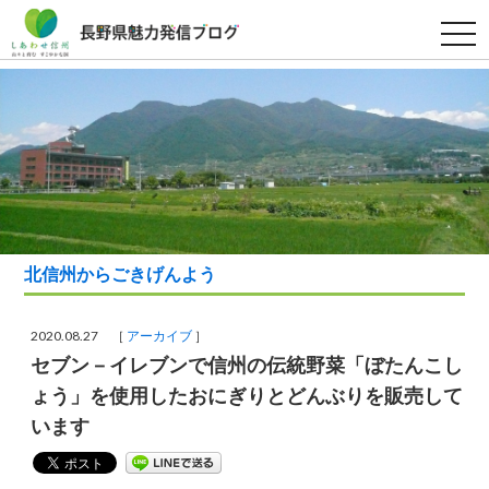
t
o
g
g
l
e
n
a
v
i
g
a
t
i
o
北信州からごきげんよう
n
2020.08.27 ［
アーカイブ
］
セブン－イレブンで信州の伝統野菜「ぼたんこし
ょう」を使用したおにぎりとどんぶりを販売して
います