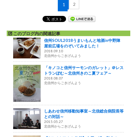
2
1
このブログ内の関連記事
信州SOUL2018うまいもんと地酒in中野陣
屋前広場をのぞいてみました！
2018.09.10
北信州からごきげんよう
「キノコと信州サーモンのガレット」＠レス
トランぽむ～北信州きのこ夏フェア～
2018.08.07
北信州からごきげんよう
しあわせ信州移動知事室～北信総合病院長等
との対話～
2015.05.27
北信州からごきげんよう