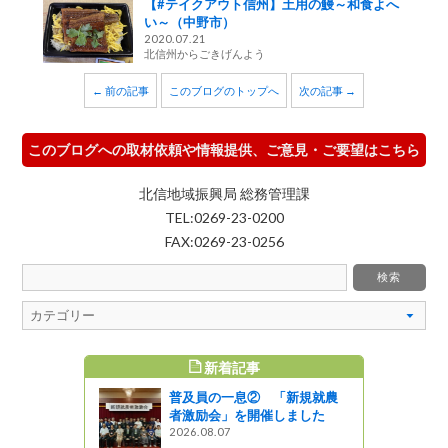
【#テイクアウト信州】土用の鰻～和食よへ
い～（中野市）
2020.07.21
北信州からごきげんよう
← 前の記事
このブログのトップへ
次の記事 →
このブログへの取材依頼や情報提供、ご意見・ご要望はこちら
北信地域振興局 総務管理課
TEL:0269-23-0200
FAX:0269-23-0256
新着記事
すめ記事
普及員の一息② 「新規就農
ョパンの甘
者激励会」を開催しました
歌の練習
2026.08.07
――