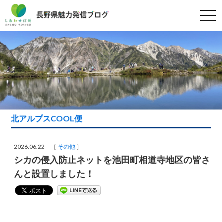
t
o
g
g
l
e
n
a
v
i
g
a
t
i
北アルプスCOOL便
o
n
2026.06.22 ［
その他
］
シカの侵入防止ネットを池田町相道寺地区の皆さ
んと設置しました！