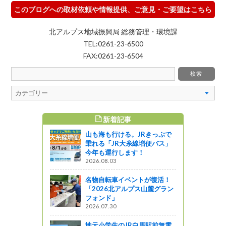
このブログへの取材依頼や情報提供、ご意見・ご要望はこちら
北アルプス地域振興局 総務管理・環境課
TEL:0261-23-6500
FAX:0261-23-6504
新着記事
すめ記事
山も海も行ける。JRきっぷで
乗れる「JR大糸線増便バス」
今年も運行します！
2026.08.03
名物自転車イベントが復活！
「2026北アルプス山麓グラン
フォンド」
2026.07.30
地元小学生のJR白馬駅前無電