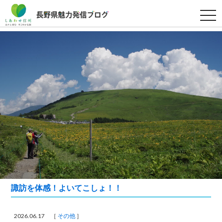
t
o
g
g
l
e
n
a
v
i
g
a
t
i
o
n
諏訪を体感！よいてこしょ！！
2026.06.17 ［
その他
］