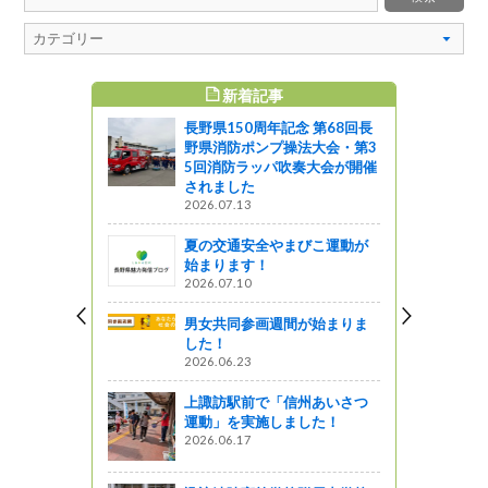
新着記事
すめ記事
長野県150周年記念 第68回長
野県消防ポンプ操法大会・第3
5回消防ラッパ吹奏大会が開催
されました
2026.07.13
夏の交通安全やまびこ運動が
始まります！
2026.07.10
男女共同参画週間が始まりま
した！
2026.06.23
上諏訪駅前で「信州あいさつ
運動」を実施しました！
2026.06.17