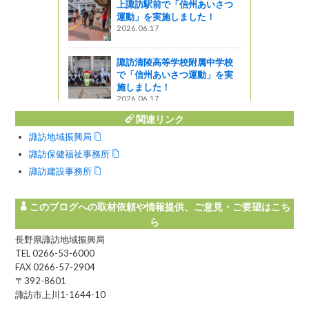
上諏訪駅前で「信州あいさつ
運動」を実施しました！
2026.06.17
諏訪清陵高等学校附属中学校
で「信州あいさつ運動」を実
施しました！
2026.06.17
関連リンク
諏訪地域振興局
諏訪保健福祉事務所
諏訪建設事務所
このブログへの取材依頼や情報提供、ご意見・ご要望はこち
ら
長野県諏訪地域振興局
TEL 0266-53-6000
FAX 0266-57-2904
〒392-8601
諏訪市上川1-1644-10