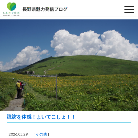
t
o
g
g
l
e
n
a
v
i
g
a
t
i
o
n
諏訪を体感！よいてこしょ！！
2026.05.29 ［
その他
］