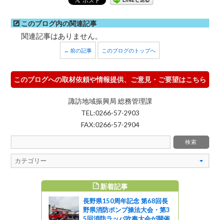
このブログ内の関連記事
関連記事はありません。
← 前の記事
このブログのトップへ
このブログへの取材依頼や情報提供、ご意見・ご要望はこちら
諏訪地域振興局 総務管理課
TEL:0266-57-2903
FAX:0266-57-2904
新着記事
すめ記事
長野県150周年記念 第68回長
野県消防ポンプ操法大会・第3
5回消防ラッパ吹奏大会が開催