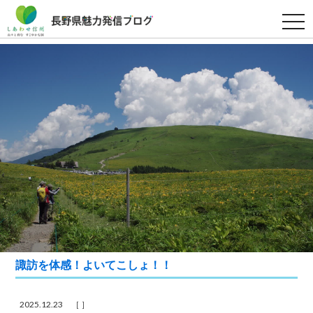
t
o
g
g
l
e
n
a
v
i
g
a
t
i
o
n
諏訪を体感！よいてこしょ！！
2025.12.23 ［ ］