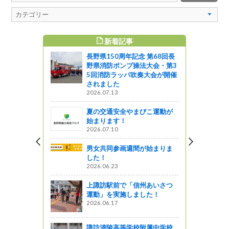
新着記事
すめ記事
長野県150周年記念 第68回長
野県消防ポンプ操法大会・第3
5回消防ラッパ吹奏大会が開催
されました
2026.07.13
夏の交通安全やまびこ運動が
始まります！
2026.07.10
男女共同参画週間が始まりま
した！
2026.06.23
上諏訪駅前で「信州あいさつ
運動」を実施しました！
2026.06.17
諏訪清陵高等学校附属中学校