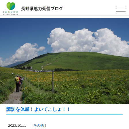
t
o
g
g
l
e
n
a
v
i
g
a
t
i
o
n
諏訪を体感！よいてこしょ！！
2023.10.11 ［
その他
］