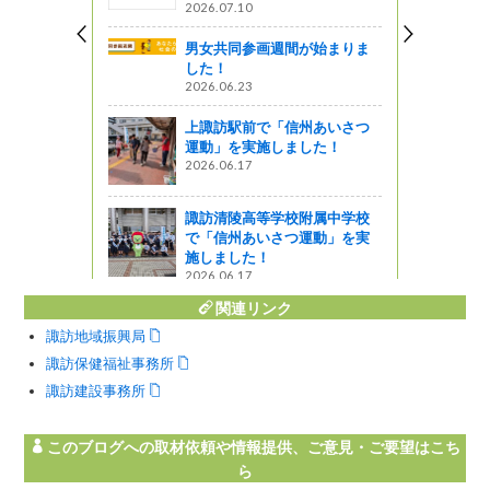
2026.07.10
星レストラン
男女共同参画週間が始まりま
した！
「辰野美術
2026.06.23
」が今週末
上諏訪駅前で「信州あいさつ
運動」を実施しました！
2026.06.17
！交付式を
諏訪清陵高等学校附属中学校
で「信州あいさつ運動」を実
星レストラン
施しました！
2026.06.17
関連リンク
諏訪地域振興局
諏訪保健福祉事務所
諏訪建設事務所
このブログへの取材依頼や情報提供、ご意見・ご要望はこち
ら