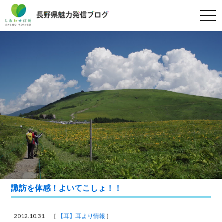
t
o
g
g
l
e
n
a
v
i
g
a
t
i
o
n
諏訪を体感！よいてこしょ！！
2012.10.31 ［
【耳】耳より情報
］