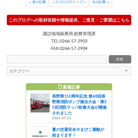
← 前の記事
このブログのトップへ
次の記事 →
このブログへの取材依頼や情報提供、ご意見・ご要望はこちら
諏訪地域振興局 総務管理課
TEL:0266-57-2903
FAX:0266-57-2904
新着記事
すめ記事
長野県150周年記念 第68回長
ポスター＆パ
野県消防ポンプ操法大会・第3
鞍交通規制
5回消防ラッパ吹奏大会が開催
されました
2026.07.13
企画
夏の交通安全やまびこ運動が
キング」そ
始まります！