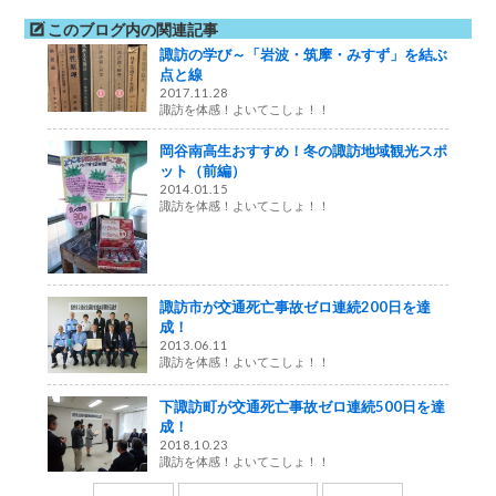
このブログ内の関連記事
諏訪の学び～「岩波・筑摩・みすず」を結ぶ
点と線
2017.11.28
諏訪を体感！よいてこしょ！！
岡谷南高生おすすめ！冬の諏訪地域観光スポ
ット（前編）
2014.01.15
諏訪を体感！よいてこしょ！！
諏訪市が交通死亡事故ゼロ連続200日を達
成！
2013.06.11
諏訪を体感！よいてこしょ！！
下諏訪町が交通死亡事故ゼロ連続500日を達
成！
2018.10.23
諏訪を体感！よいてこしょ！！