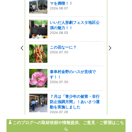
マを満喫！！
2026.08.07
いいだ人形劇フェスタ地区公
リー」のじ
演の魅力！！
使っていま
2026.08.03
ゃ～麺そ
この花なーに？
2026.07.30
天然素材食堂w
泰阜村金野のハスが見頃で
星レストラン
す！！
2026.07.30
中散布検討連
ます
７月は「青少年の被害・非行
ットワーク
防止強調月間」！あいさつ運
動を実施しました
2026.07.28
このブログへの取材依頼や情報提供、ご意見・ご要望はこち
ら