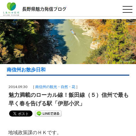
t
o
g
g
l
e
n
a
v
i
g
a
t
i
南信州お散歩日和
o
n
2014.09.30 ［
南信州の観光・自然・花
］
魅力満載のローカル線！飯田線（５）信州で最も
早く春を告げる駅「伊那小沢」
地域政策課のＨＫです。