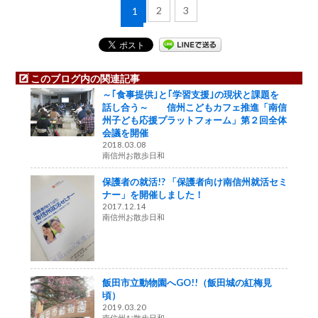
2
3
1
このブログ内の関連記事
～｢食事提供｣と｢学習支援｣の現状と課題を
話し合う～ 信州こどもカフェ推進「南信
州子ども応援プラットフォーム」第２回全体
会議を開催
2018.03.08
南信州お散歩日和
保護者の就活!? 「保護者向け南信州就活セミ
ナー」を開催しました！
2017.12.14
南信州お散歩日和
飯田市立動物園へGO!!（飯田城の紅梅見
頃）
2019.03.20
南信州お散歩日和