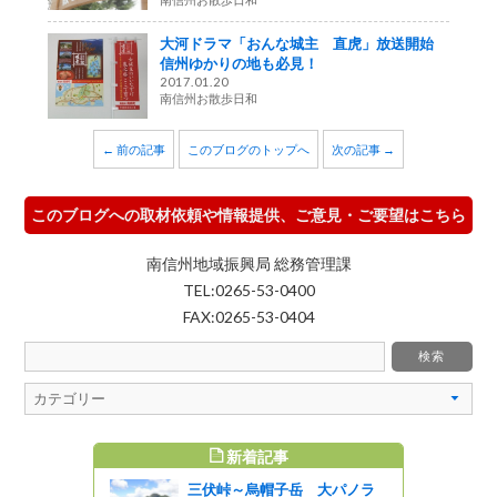
大河ドラマ「おんな城主 直虎」放送開始
信州ゆかりの地も必見！
2017.01.20
南信州お散歩日和
← 前の記事
このブログのトップへ
次の記事 →
このブログへの取材依頼や情報提供、ご意見・ご要望はこちら
南信州地域振興局 総務管理課
TEL:0265-53-0400
FAX:0265-53-0404
新着記事
すめ記事
三伏峠～烏帽子岳 大パノラ
NOSATO