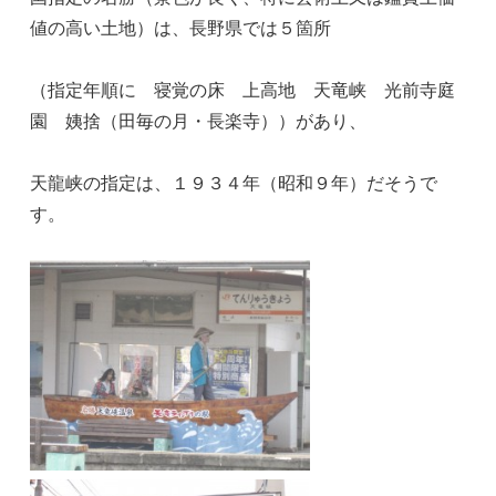
値の高い土地）は、長野県では５箇所
（指定年順に 寝覚の床 上高地 天竜峡 光前寺庭
園 姨捨（田毎の月・長楽寺））があり、
天龍峡の指定は、１９３４年（昭和９年）だそうで
す。