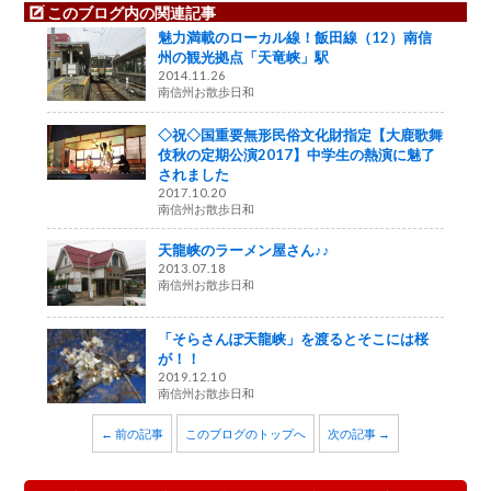
このブログ内の関連記事
魅力満載のローカル線！飯田線（12）南信
州の観光拠点「天竜峡」駅
2014.11.26
南信州お散歩日和
◇祝◇国重要無形民俗文化財指定【大鹿歌舞
伎秋の定期公演2017】中学生の熱演に魅了
されました
2017.10.20
南信州お散歩日和
天龍峡のラーメン屋さん♪♪
2013.07.18
南信州お散歩日和
「そらさんぽ天龍峡」を渡るとそこには桜
が！！
2019.12.10
南信州お散歩日和
← 前の記事
このブログのトップへ
次の記事 →