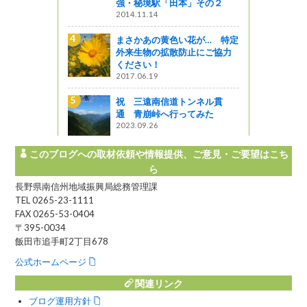
強・秘境駅「田本」その２
ました！🎬✨
2014.11.14
い～な 上伊那
まさかあの黄色い花が… 特定
阿寺ブルーと柿其グリー
外来生物の拡散防止にご協力
巡る（阿寺渓谷～柿其渓
ください！
是より木曽路
2017.06.19
信濃町の焼とうもろこし
祝 三遠南信道トンネル貫
林農園
通 青崩峠へ行ってみた
ほっと９（ナイン）ながの
2023.09.26
このブログへの取材依頼や情報提供、ご意見・ご要望はこち
ら
長野県南信州地域振興局総務管理課
TEL 0265-23-1111
FAX 0265-53-0404
〒395-0034
飯田市追手町2丁目678
公式ホームページ
関連リンク
ブログ運用方針