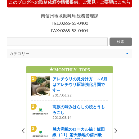
このブログへの取材依頼や情報提供、ご意見・ご要望はこちら
南信州地域振興局 総務管理課
TEL:0265-53-0400
FAX:0265-53-0404
MONTHLY TOP5
魅力発信ブログの人気記事
アレチウリの見分け方 ～6月
8/8(土)8/9(日)開催！第
はアレチウリ駆除強化月間で
州上田七夕まつり
す～
じょうしょう気流
2017.06.22
線路は続くよどこまでも
高原の味みはらしの焼とうも
特急あずさに乗ってみた
ろこし
来て！観て！松本『彩』発見
2013.08.14
魅力満載のローカル線！飯田
伊那合同庁舎でテレビド
線（11）驚天動地の信州最
のロケーション撮影が行