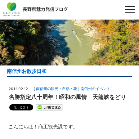
t
o
g
g
l
e
n
a
v
i
g
a
t
i
南信州お散歩日和
o
n
2014.09.12 ［
南信州の観光・自然・花
南信州のイベント
］
名勝指定八十周年！昭和の風情 天龍峡をどり
こんにちは！商工観光課です。