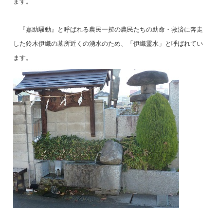
ます。
『嘉助騒動』と呼ばれる農民一揆の農民たちの助命・救済に奔走
した鈴木伊織の墓所近くの湧水のため、「伊織霊水」と呼ばれてい
ます。