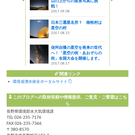
山の上からの星景写真に挑
道 ホットイ
戦！
大作戦＜秋1
2017.09.08
日本三選星名所？ 南牧村は
企画
星空の村
2017.08.25
寺（高森町）
信州自慢の星空を将来の世代
へ！「星空の街・あおぞらの
街」全国大会を開催します。
2017.08.17
関連リンク
環境省湧水保全ポータルサイト
このブログへの取材依頼や情報提供、ご意見・ご要望はこち
ら
長野県環境部水大気環境課
TEL 026-235-7176
FAX 026-235-7366
〒380-8570