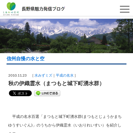
t
o
g
g
l
e
n
a
v
i
g
a
信州自慢の水と空
t
i
o
n
2010.11.23 ［
水みずミズ
平成の名水
］
秋の伊織霊水（まつもと城下町湧水群）
平成の名水百選「
まつもと城下町湧水群
(
まつもとじょうかまち
ゆうすいぐん
)
」のうちから
伊織霊水（いおりれいすい）
を紹介し