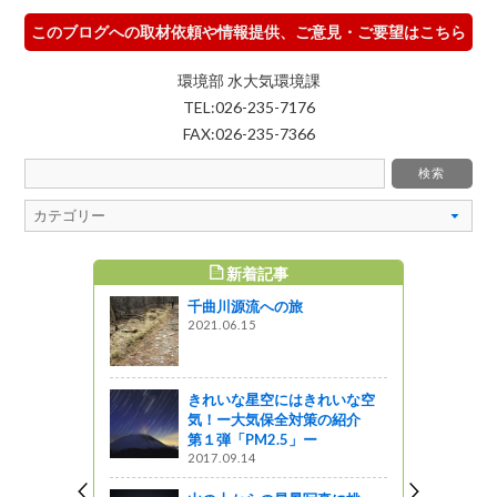
このブログへの取材依頼や情報提供、ご意見・ご要望はこちら
環境部 水大気環境課
TEL:026-235-7176
FAX:026-235-7366
新着記事
すめ記事
千曲川源流への旅
号の旅 そ
2021.06.15
きれいな星空にはきれいな空
区で秋そば
気！ー大気保全対策の紹介
した！
第１弾「PM2.5」ー
2017.09.14