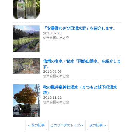
「安曇野わさび田湧水群」を紹介します。
2010.07.23
信州自慢の水と空
信州の名水・秘水「雨飾山湧水」を紹介しま
す。
2010.06.03
信州自慢の水と空
秋の槻井泉神社湧水（まつもと城下町湧水
群）
2010.11.22
信州自慢の水と空
← 前の記事
このブログのトップへ
次の記事 →