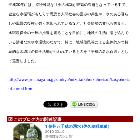
平成
20
年には、持続可能な社会の構築が喫緊の課題となっている中で、
健全な水循環がもたらす恩恵と人間社会の営みの共生や、水のある暮ら
しや風景の復権が強く求められているなど、社会情勢の変化も踏まえ、
水環境保全の一層の推進を図ることを目的に、地域の生活に溶け込んで
いる清澄な水や水環境のなかで、特に、地域住民等による主体的かつ持
続的な水環境の保全活動が行われているものを「平成の名水百選」とし
て選定しました。
http://www.pref.nagano.jp/kankyo/mizutaiki/mizu/meisui/kasyo/meis
ui-annai.htm
このブログ内の関連記事
1 信州八千穂の湧水 (佐久穂町穂積）
2010.03.10
信州自慢の水と空