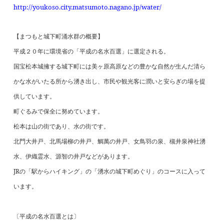
http://youkoso.city.matsumoto.nagano.jp/water/
【まつもと城下町涌水群の概要】
平成２０年に環境省の「平成の名水百選」に選定される。
国宝松本城擁する城下町には美ヶ原高原などの豊かな自然が生んだ清ら
かな水がいたる所から湧き出し、市民や観光客に潤いと安らぎの場を提
供しています。
町ぐるみで保全に努めています。
松本は山の街であり、水の街です。
北門大井戸、北馬場柳の井戸、鯛萬の井戸、女鳥羽の泉、槻井泉神社湧
水、伊織霊水、源智の井戸などがあります。
JR
の「駅からハイキング」の「湧水の城下町めぐり」のコースに入って
います。
〔平成の名水百選とは〕