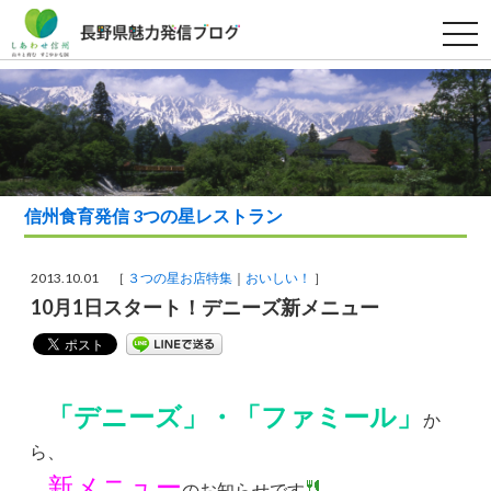
t
o
g
g
l
e
n
a
v
i
g
a
信州食育発信 3つの星レストラン
t
i
o
n
2013.10.01 ［
３つの星お店特集
おいしい！
］
10月1日スタート！デニーズ新メニュー
「デニーズ」・「ファミール」
か
ら、
新メニュー
のお知らせです