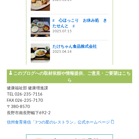
う
れた農産物
♯ 心ほっこり お休み処 き
定特別メニ
たせんと ♯
しあがれ！
2025.07.15
ーど（風
トその２
たけちゃん食品株式会社
う
2025.04.14
このブログへの取材依頼や情報提供、ご意見・ご要望はこち
ら
健康福祉部 健康増進課
TEL 026-235-7116
FAX 026-235-7170
〒380-8570
長野市南長野幅下692-2
信州食育発信「3つの星のレストラン」公式ホームページ