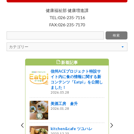
健康福祉部 健康増進課
TEL:026-235-7116
FAX:026-235-7170
新着記事
すめ記事
信州ACEプロジェクト特設サ
ーの紹介
イト内に食の情報に関する新
ぼろ味噌
コンテンツ「Eatpi」を公開し
ました！
2026.05.28
したウエデ
美酒工房 倉升
2026.01.28
システム」
kitchen&cafe ツユハレ
！
2025.12.25