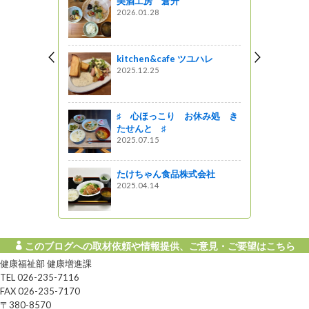
美酒工房 倉升
17
星レストラン
2026.01.28
（案）に係
kitchen&cafe ツユハレ
開催します
2025.12.25
04
ネットワーク
森林税(案)を
♯ 心ほっこり お休み処 き
す
たせんと ♯
07
2025.07.15
ネットワーク
たけちゃん食品株式会社
2025.04.14
このブログへの取材依頼や情報提供、ご意見・ご要望はこちら
健康福祉部 健康増進課
TEL 026-235-7116
FAX 026-235-7170
〒380-8570