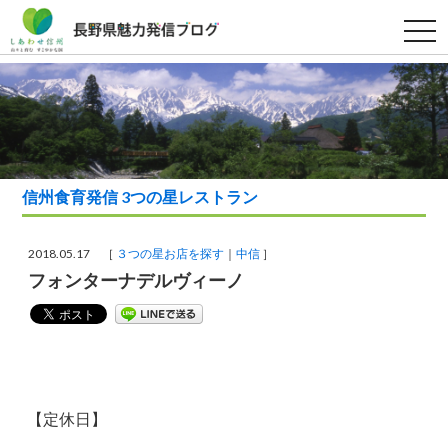
t
o
g
g
l
e
n
a
v
i
g
a
信州食育発信 3つの星レストラン
t
i
o
n
2018.05.17 ［
３つの星お店を探す
中信
］
フォンターナデルヴィーノ
【定休日】