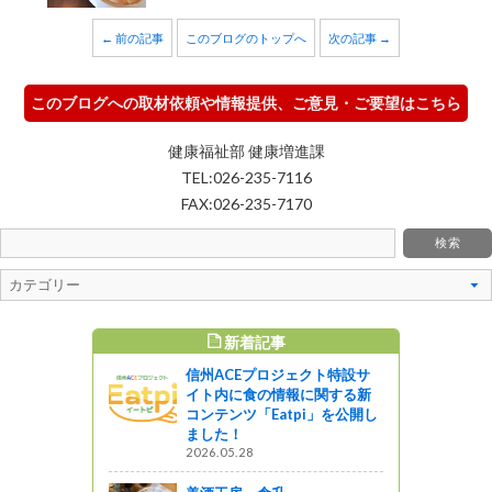
← 前の記事
このブログのトップへ
次の記事 →
このブログへの取材依頼や情報提供、ご意見・ご要望はこちら
健康福祉部 健康増進課
TEL:026-235-7116
FAX:026-235-7170
新着記事
すめ記事
信州ACEプロジェクト特設サ
ツキノワグ
イト内に食の情報に関する新
を募集します
コンテンツ「Eatpi」を公開し
31
ました！
エ
2026.05.28
ルヴィーノ