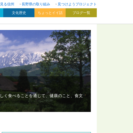
見る信州
長野県の取り組み
見つけようプロジェクト
文化歴史
ちょっとイイ話
ブログ一覧
いしく食べることを通じて、健康のこと、食文