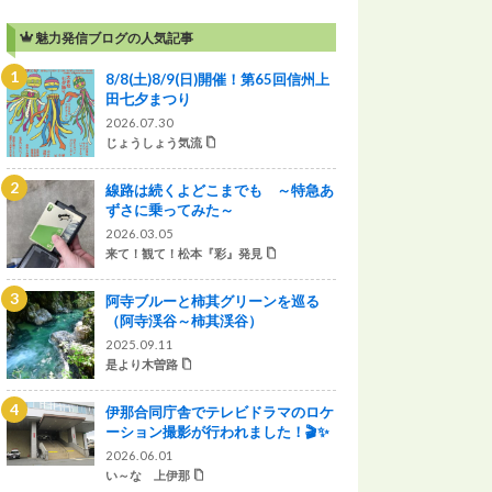
魅力発信ブログの人気記事
8/8(土)8/9(日)開催！第65回信州上
田七夕まつり
2026.07.30
じょうしょう気流
線路は続くよどこまでも ～特急あ
ずさに乗ってみた～
2026.03.05
来て！観て！松本『彩』発見
阿寺ブルーと柿其グリーンを巡る
（阿寺渓谷～柿其渓谷）
2025.09.11
是より木曽路
伊那合同庁舎でテレビドラマのロケ
ーション撮影が行われました！🎬✨
2026.06.01
い～な 上伊那