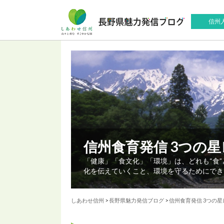
信州
信州食育発信 3つの
「健康」「食文化」「環境」は、どれも“食
化を伝えていくこと、環境を守るためにでき
しあわせ信州
>
長野県魅力発信ブログ
>
信州食育発信 3つの