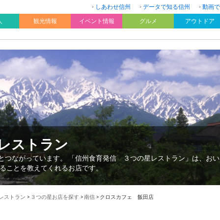
しあわせ信州
データで知る信州
動画で
人
観光情報
イベント情報
グルメ
アウトドア
星レストラン
”とつながっています。 「信州食育発信 ３つの星レストラン」は、お
ることを教えてくれるお店です。
星レストラン
>
３つの星お店を探す
>
南信
>
クロスカフェ 飯田店