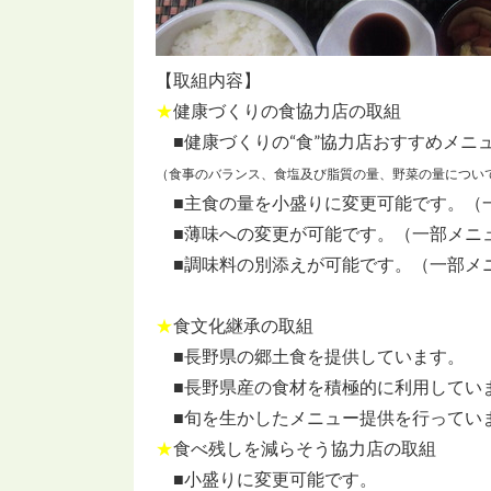
【取組内容】
★
健康づくりの食協力店の取組
■健康づくりの“食”協力店おすすめメニ
（食事のバランス、食塩及び脂質の量、野菜の量につい
■主食の量を小盛りに変更可能です。（
■薄味への変更が可能です。（一部メニ
■調味料の別添えが可能です。（一部メ
★
食文化継承の取組
■長野県の郷土食を提供しています。
■長野県産の食材を積極的に利用してい
■旬を生かしたメニュー提供を行ってい
★
食べ残しを減らそう協力店の取組
■小盛りに変更可能です。