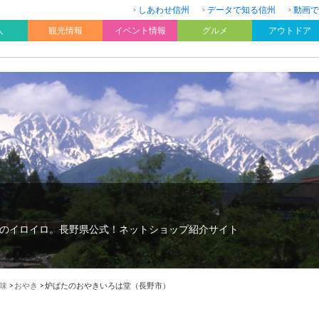
しあわせ信州
データで知る信州
動画で
人
観光情報
イベント情報
グルメ
アウトドア
のイロイロ。長野県公式！ネットショップ紹介サイト
味
>
おやき
>
炉ばたのおやきいろは堂（長野市）