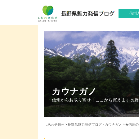
信州
カウナガノ
信州からお取り寄せ！ここから買えます長野
しあわせ信州
>
長野県魅力発信ブログ
>
カウナガノ
>
★信州の