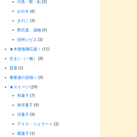
川魚・鯉・鮎
(2)
おやき
(6)
きのこ
(3)
野沢菜、漬物
(9)
信州ジビエ
(2)
★木曽復興応援！
(15)
住まい（一般）
(8)
質屋
(1)
事業者の皆様へ
(9)
★スイーツ
(29)
和菓子
(7)
和洋菓子
(9)
洋菓子
(9)
アイス・ジェラート
(2)
栗菓子
(1)