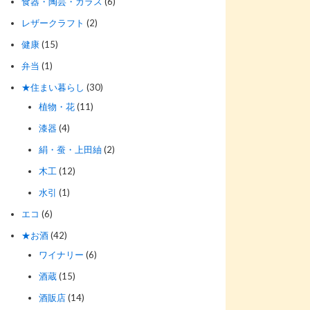
食器・陶芸・ガラス
(6)
レザークラフト
(2)
健康
(15)
弁当
(1)
★住まい暮らし
(30)
植物・花
(11)
漆器
(4)
絹・蚕・上田紬
(2)
木工
(12)
水引
(1)
エコ
(6)
★お酒
(42)
ワイナリー
(6)
酒蔵
(15)
酒販店
(14)