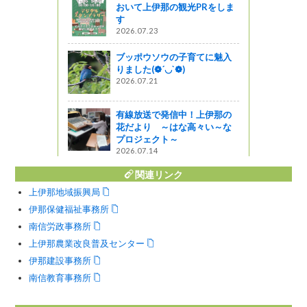
図書館ブログ
おいて上伊那の観光PRをしま
す
消防ポンプ
2026.07.23
吹奏大会が
”)
ブッポウソウの子育てに魅入
りました(❁´◡`❁)
2026.07.21
こだわった
くの人に健
有線放送で発信中！上伊那の
欲しい
花だより ～はな高々い～な
プロジェクト～
2026.07.14
関連リンク
上伊那地域振興局
伊那保健福祉事務所
南信労政事務所
上伊那農業改良普及センター
伊那建設事務所
南信教育事務所