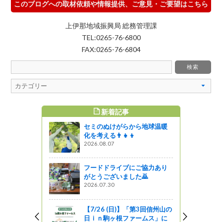
このブログへの取材依頼や情報提供、ご意見・ご要望はこちら
上伊那地域振興局 総務管理課
TEL:0265-76-6800
FAX:0265-76-6804
新着記事
すめ記事
セミのぬけがらから地球温暖
or ザ・ブル
化を考える👨‍👧‍👦
を開催しま
2026.08.07
う
フードドライブにご協力あり
がとうございました🙇
モンズ」が
2026.07.30
イブジャパ
受賞しまし
【7/26 (日)】「第3回信州山の
日ｉｎ駒ヶ根ファームス」に