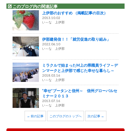
このブログ内の関連記事
上伊那のおすすめ （掲載記事の目次）
2013.10.02
い～な 上伊那
伊那建発信！！「就労促進の取り組み」
2022.06.10
い～な 上伊那
ミラクルで始まったM上の県職員ライフ～デ
ンマークと上伊那で感じた幸せな暮らし～
2018.03.16
い～な 上伊那
”幸せ”ブータンと信州～ 信州グローバルセ
ミナー２０１３
2013.07.16
い～な 上伊那
← 前の記事
このブログのトップへ
次の記事 →