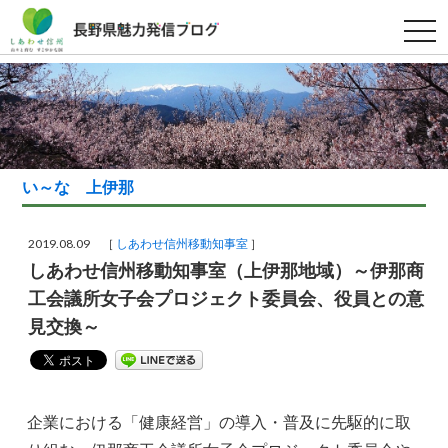
t
o
g
g
l
e
n
a
v
i
g
い～な 上伊那
a
t
i
o
2019.08.09 ［
しあわせ信州移動知事室
］
n
しあわせ信州移動知事室（上伊那地域）～伊那商
工会議所女子会プロジェクト委員会、役員との意
見交換～
企業における「健康経営」の導入・普及に先駆的に取