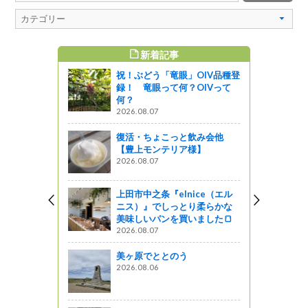
新着記事
すめ記事
祝！ぶどう「竜眼」OIV品種登
録！ 竜眼って何？OIVって
何？
2026.08.07
復活・ちょこっと飲み会他
【豊上モンテリア様】
2026.08.07
上田市中之条『elnice（エル
ニス）』でしっとり柔らかな
美味しいパンを買いました🍞
2026.08.07
美ヶ原でととのう
2026.08.06