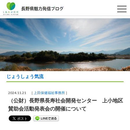
t
o
g
g
l
e
n
a
v
i
g
a
t
i
o
n
じょうしょう気流
2024.11.21 ［
上田保健福祉事務所
］
（公財）長野県長寿社会開発センター 上小地区
賛助会活動発表会の開催について