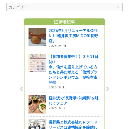
新着記事
すめ記事
2026年5月リニューアルOPE
N！｢軽井沢工房MIDORI長野
店」
2026.06.01
【参加者募集中！】３月11日
(水)
今、信州を盛り上げている方
たちと共に考える「信州ブラ
ンドシンポジウム」＠松本市
開催
2026.02.18
軽井沢で”長野県×沖縄県”を味
わうフェア
2026.02.03
長野県と株式会社ＫＲフード
サービスは連携協定を締結し