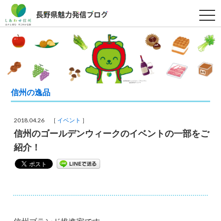
t
o
g
g
l
e
n
a
v
i
g
信州の逸品
a
t
i
o
2018.04.26 ［
イベント
］
n
信州のゴールデンウィークのイベントの一部をご
紹介！