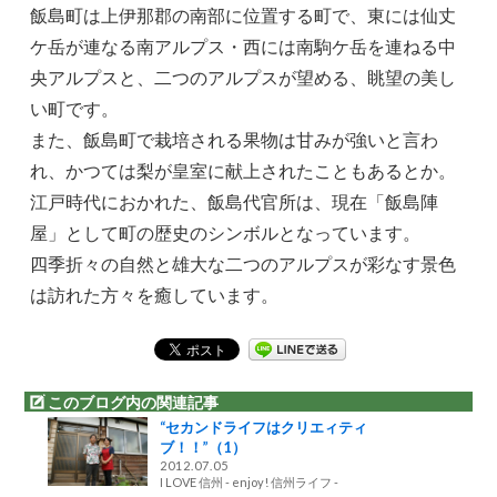
飯島町は上伊那郡の南部に位置する町で、東には仙丈
ケ岳が連なる南アルプス・西には南駒ケ岳を連ねる中
央アルプスと、二つのアルプスが望める、眺望の美し
い町です。
また、飯島町で栽培される果物は甘みが強いと言わ
れ、かつては梨が皇室に献上されたこともあるとか。
江戸時代におかれた、飯島代官所は、現在「飯島陣
屋」として町の歴史のシンボルとなっています。
四季折々の自然と雄大な二つのアルプスが彩なす景色
は訪れた方々を癒しています。
このブログ内の関連記事
“セカンドライフはクリエィティ
ブ！！”（1）
2012.07.05
I LOVE 信州 - enjoy! 信州ライフ -