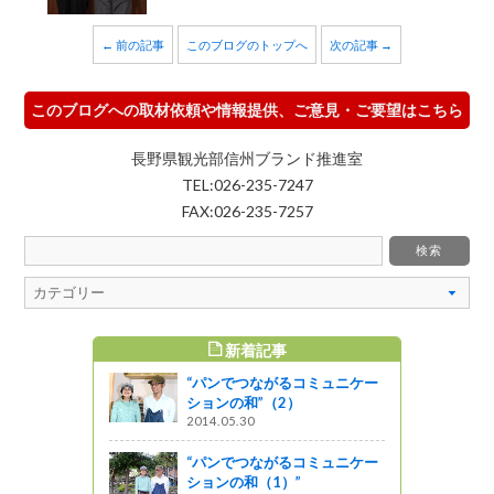
← 前の記事
このブログのトップへ
次の記事 →
このブログへの取材依頼や情報提供、ご意見・ご要望はこちら
長野県観光部信州ブランド推進室
TEL:026-235-7247
FAX:026-235-7257
新着記事
すめ記事
“パンでつながるコミュニケー
いとこどり
ションの和”（2）
」周遊登
2014.05.30
“パンでつながるコミュニケー
っと通信～
ションの和（1）”