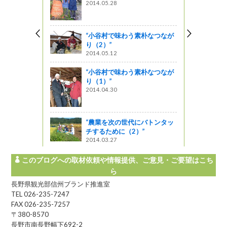
2014.05.28
州でのスロー
! 信州ライフ -
“小谷村で味わう素朴なつなが
り（2）”
2014.05.12
スター＆パン
う ほか）
“小谷村で味わう素朴なつなが
り（1）”
企画
2014.04.30
天然素材食堂w
“農業を次の世代にバトンタッ
チするために（2）”
2014.03.27
星レストラン
このブログへの取材依頼や情報提供、ご意見・ご要望はこち
ら
長野県観光部信州ブランド推進室
TEL 026-235-7247
FAX 026-235-7257
〒380-8570
長野市南長野幅下692-2