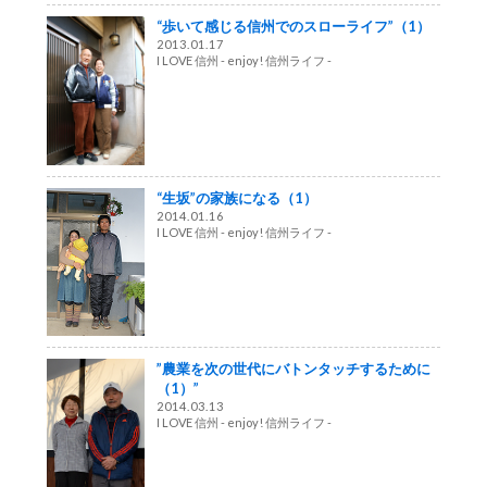
“歩いて感じる信州でのスローライフ”（1）
2013.01.17
I LOVE 信州 - enjoy! 信州ライフ -
“生坂”の家族になる（1）
2014.01.16
I LOVE 信州 - enjoy! 信州ライフ -
”農業を次の世代にバトンタッチするために
（1）”
2014.03.13
I LOVE 信州 - enjoy! 信州ライフ -