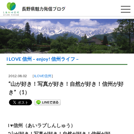
t
o
g
g
l
e
n
a
v
i
g
a
I LOVE 信州 – enjoy! 信州ライフ –
t
i
o
n
2012.08.02 ［
ILOVE信州
］
“山が好き！写真が好き！自然が好き！信州が好
き”（1）
I ♥信州（あいラブしんしゅう）
“山が好き！写真が好き！自然が好き！信州が好