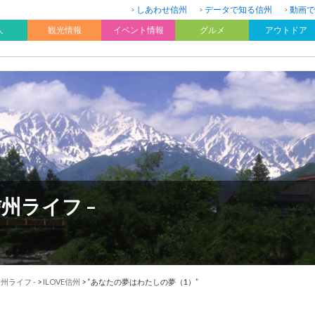
しあわせ信州
データで知る信州
動画で
人
観光情報
イベント情報
グルメ
アウトドア
! 信州ライフ –
! 信州ライフ -
>
ILOVE信州
>
“あなたの夢はわたしの夢（1）”