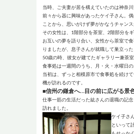
当時、ご夫妻が居を構えていたのは神奈川
前々から器に興味があったケイ子さん。偶
ことから、思いがけず夢がかなうチャンス
その女性は、1階部分を茶室、2階部分を
お互いの夢を語り合い、女性から茶室で食
りましたが、息子さんが就職して巣立った
50歳の時、彼女が建てたギャラリー兼茶
食事処は一週間のうち、月・火・水曜日の
当初は、ずっと相模原市で食事処を続けて
機が訪れるのです。
■信州の鎌倉へ…目の前に広がる景
仕事一筋の生活だった紘さんの退職の記念
訪れました。
ケイ子さ
といって
もせっか