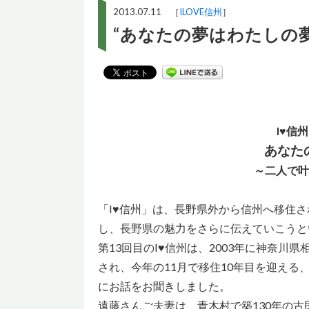
2013.07.11 ［
ILOVE信州
］
“あなたの夢はわたしの夢
I♥信
あなた
～二人で叶
「I♥信州」は、長野県外から信州へ移住
し、長野県の魅力をさらに伝えていこうと
第13回目のI♥信州は、2003年に神奈川
され、今年の11月で移住10年目を迎える
にお話をお聞きしました。
遠藤さんご夫妻は、青木村で築130年の