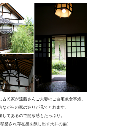
む古民家が遠藤さんご夫妻のご自宅兼食事処。
昔ながらの家の造りが見てとれます。
築してあるので開放感もたっぷり。
：移築され存在感を醸し出す天井の梁）