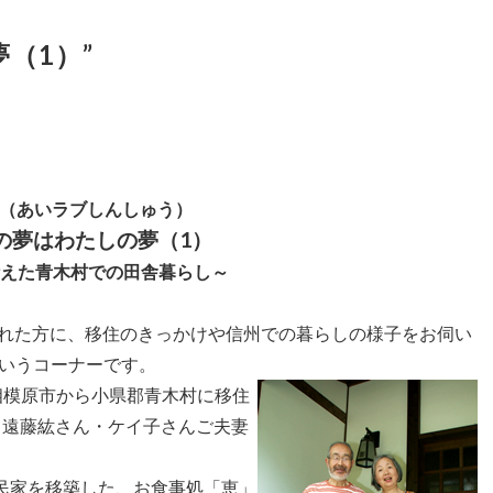
（1）”
州（あいラブしんしゅう）
の夢はわたしの夢（1）
えた青木村での田舎暮らし～
された方に、移住のきっかけや信州での暮らしの様子をお伺い
いうコーナーです。
県相模原市から小県郡青木村に移住
、遠藤紘さん・ケイ子さんご夫妻
古民家を移築した、お食事処「恵」