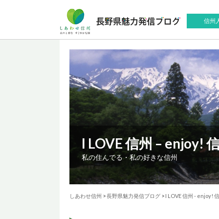
信州
I LOVE 信州 – enjoy
私の住んでる・私の好きな信州
しあわせ信州
>
長野県魅力発信ブログ
>
I LOVE 信州 - enjoy