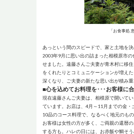
「お食事処 
あっという間のスピードで、家と土地を決
2003年9月に思い出の詰まった相模原市
せました。遠藤さんご夫妻が青木村に移住
をくれたりとコミュニケーションが増えた
深くなり、ご夫妻の新たな思い出が積み重
■心を込めてお料理を･･･お客様に
現在遠藤さんご夫妻は、相模原で開いてい
ています。お店は、4月～11月までの金・
10品のコース料理で、なるべく地元のも
お客様は女性の方が多く、ご両親の還暦の
する方も。ハレの日には、お赤飯や鯛そう