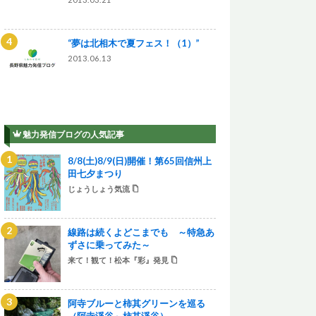
“夢は北相木で夏フェス！（1）”
2013.06.13
魅力発信ブログの人気記事
8/8(土)8/9(日)開催！第65回信州上
田七夕まつり
じょうしょう気流
線路は続くよどこまでも ～特急あ
ずさに乗ってみた～
来て！観て！松本『彩』発見
阿寺ブルーと柿其グリーンを巡る
（阿寺渓谷～柿其渓谷）