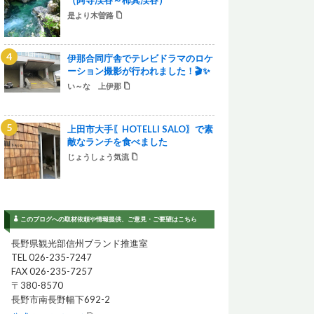
是より木曽路
伊那合同庁舎でテレビドラマのロケ
ーション撮影が行われました！🎬✨
い～な 上伊那
上田市大手〖HOTELLI SALO〗で素
敵なランチを食べました
じょうしょう気流
このブログへの取材依頼や情報提供、ご意見・ご要望はこちら
長野県観光部信州ブランド推進室
TEL 026-235-7247
FAX 026-235-7257
〒380-8570
長野市南長野幅下692-2