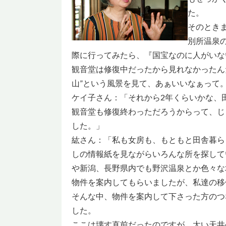
た。
そのとき
別所温泉
際に行ってみたら、『国宝なのに人がいな
観音堂は修復中だったから見れなかったん
山”という風景を見て、あぁいいなぁって
ケイ子さん：「それから2年くらいかな、
観音堂も修復終わっただろうからって、じ
した。」
紘さん：「私も女房も、もともと田舎暮ら
しの情報紙を見ながらいろんな所を探して
や新潟、長野県内でも野沢温泉とか色々な
物件を案内してもらいましたが、私達の移
そんな中、物件を案内して下さった方のつ
した。
ここは壊す直前だったのですが、太い天井