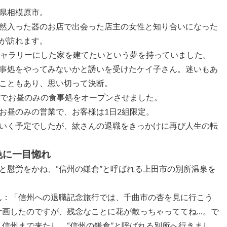
県相模原市。
然入った器のお店で出会った店主の女性と知り合いになった
が訪れます。
ギャラリーにした家を建てたいという夢を持っていました。
事処をやってみないかと誘いを受けたケイ子さん。迷いもあ
こともあり、思い切って決断。
室でお昼のみの食事処をオープンさせました。
お昼のみの営業で、お客様は1日2組限定。
いく予定でしたが、紘さんの退職をきっかけに再び人生の転
色に一目惚れ
と慰労をかね、“信州の鎌倉”と呼ばれる上田市の別所温泉を
ん：「信州への退職記念旅行では、千曲市の杏を見に行こう
計画したのですが、残念なことに花が散っちゃっててね…。で
く信州まで来たし、“信州の鎌倉”と呼ばれる別所へ行きまし