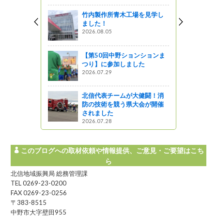
竹内製作所青木工場を見学し
っと通信～
ました！
2026.08.05
パ・ワイン
【第50回中野ションションま
がの
つり】に参加しました
2026.07.29
！ ～春よ
びり 春まつ
北信代表チームが大健闘！消
防の技術を競う県大会が開催
されました
2026.07.28
このブログへの取材依頼や情報提供、ご意見・ご要望はこち
ら
北信地域振興局 総務管理課
TEL 0269-23-0200
FAX 0269-23-0256
〒383-8515
中野市大字壁田955