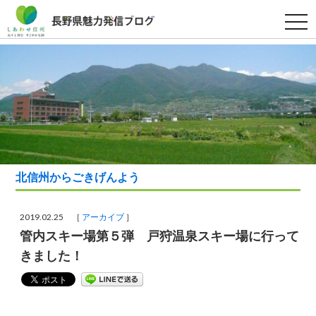
t
o
g
g
l
e
n
a
v
i
g
a
t
i
o
北信州からごきげんよう
n
2019.02.25 ［
アーカイブ
］
管内スキー場第５弾 戸狩温泉スキー場に行って
きました！