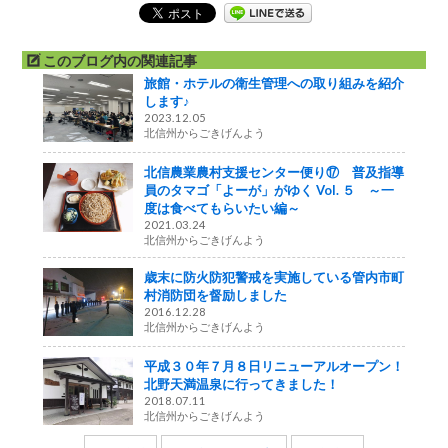
このブログ内の関連記事
旅館・ホテルの衛生管理への取り組みを紹介
します♪
2023.12.05
北信州からごきげんよう
北信農業農村支援センター便り⑰ 普及指導
員のタマゴ「よーが」がゆく Vol. ５ ～一
度は食べてもらいたい編～
2021.03.24
北信州からごきげんよう
歳末に防火防犯警戒を実施している管内市町
村消防団を督励しました
2016.12.28
北信州からごきげんよう
平成３０年７月８日リニューアルオープン！
北野天満温泉に行ってきました！
2018.07.11
北信州からごきげんよう