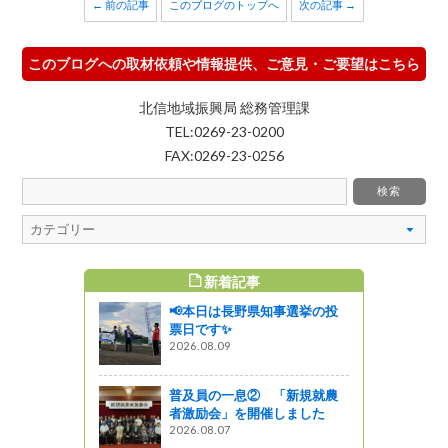
← 前の記事
このブログのトップへ
次の記事 →
このブログへの取材依頼や情報提供、ご意見・ご要望はこちら
北信地域振興局 総務管理課
TEL:0269-23-0200
FAX:0269-23-0256
新着記事
すめ記事
📢本日は長野県知事選挙の投
！－信州み
票日です✨
イーラ そ
2026.08.09
普及員の一息② 「新規就農
者激励会」を開催しました
計画策定に
2026.08.07
（教育）を