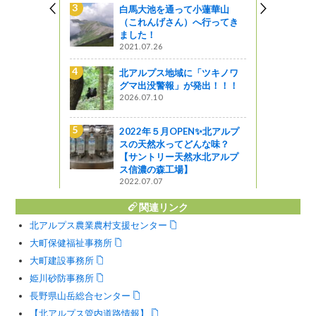
N✨北アルプ
白馬大池を通って小蓮華山
んな味？
（これんげさん）へ行ってき
水北アルプ
ました！
2021.07.26
北アルプス地域に「ツキノワ
小蓮華山
グマ出没警報」が発出！！！
へ行ってき
2026.07.10
2022年５月OPEN✨北アルプ
スの天然水ってどんな味？
トが復活！
【サントリー天然水北アルプ
ス山麓グラン
ス信濃の森工場】
2022.07.07
関連リンク
北アルプス農業農村支援センター
大町保健福祉事務所
大町建設事務所
姫川砂防事務所
長野県山岳総合センター
【北アルプス管内道路情報】