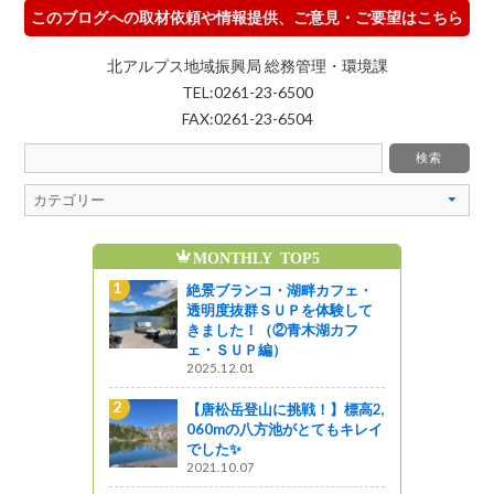
このブログへの取材依頼や情報提供、ご意見・ご要望はこちら
北アルプス地域振興局 総務管理・環境課
TEL:0261-23-6500
FAX:0261-23-6504
MONTHLY TOP5
魅
畔カフェ・
絶景ブランコ・湖畔カフェ・
を体験して
透明度抜群ＳＵＰを体験して
木湖カフ
きました！（②青木湖カフ
ェ・ＳＵＰ編）
2025.12.01
！】標高2,
【唐松岳登山に挑戦！】標高2,
とてもキレイ
060mの八方池がとてもキレイ
でした✨
2021.10.07