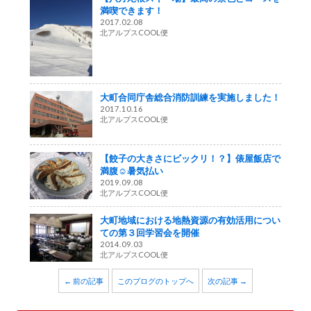
満喫できます！
2017.02.08
北アルプスCOOL便
大町合同庁舎総合消防訓練を実施しました！
2017.10.16
北アルプスCOOL便
【餃子の大きさにビックリ！？】俵屋飯店で
満腹☺暑気払い
2019.09.08
北アルプスCOOL便
大町地域における地熱資源の有効活用につい
ての第３回学習会を開催
2014.09.03
北アルプスCOOL便
← 前の記事
このブログのトップへ
次の記事 →