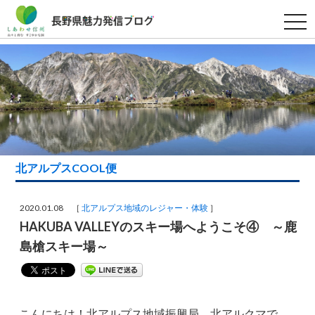
t
o
g
g
l
e
n
a
v
i
g
a
t
i
北アルプスCOOL便
o
n
2020.01.08 ［
北アルプス地域のレジャー・体験
］
HAKUBA VALLEYのスキー場へようこそ④ ～鹿
島槍スキー場～
こんにちは！北アルプス地域振興局 北アルクマで