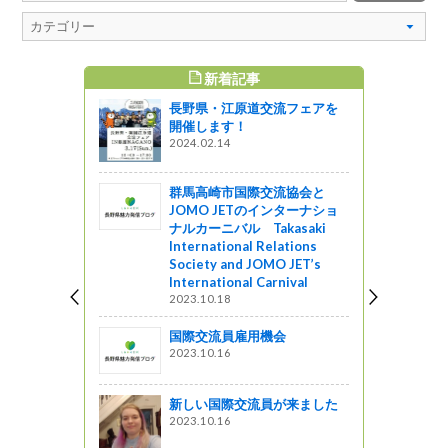
新着記事
すめ記事
長野県・江原道交流フェアを
ル展示企画
開催します！
◆
2024.02.14
群馬高崎市国際交流協会と
チ」が冬場
JOMO JETのインターナショ
ました！
ナルカーニバル Takasaki
International Relations
星レストラン
Society and JOMO JET’s
International Carnival
地酒パーテ
2023.10.18
国際交流員雇用機会
2023.10.16
カントリー
町と長野市
新しい国際交流員が来ました
する図書を
2023.10.16