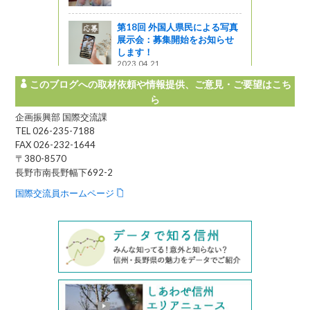
ャーツアー
第18回 外国人県民による写真
展示会：募集開始をお知らせ
します！
2023.04.21
このブログへの取材依頼や情報提供、ご意見・ご要望はこち
ら
企画振興部 国際交流課
TEL 026-235-7188
FAX 026-232-1644
〒380-8570
長野市南長野幅下692-2
国際交流員ホームページ