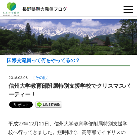
t
o
g
g
l
e
n
a
v
i
g
a
国際交流員って何をやってるの？
t
i
o
n
2016.02.08 ［
その他
］
信州大学教育部附属特別支援学校でクリスマスパ
ーティー！
平成27年12月21日、信州大学教育学部附属特別支援学
校へ行ってきました。短時間で、高等部でイギリスの