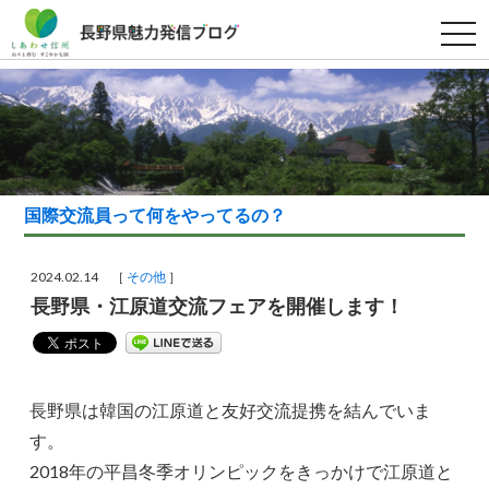
t
o
g
g
l
e
n
a
v
i
g
a
国際交流員って何をやってるの？
t
i
o
n
2024.02.14 ［
その他
］
長野県・江原道交流フェアを開催します！
長野県は韓国の江原道と友好交流提携を結んでいま
す。
2018年の平昌冬季オリンピックをきっかけで江原道と