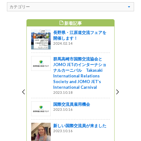
新着記事
すめ記事
長野県・江原道交流フェアを
開催します！
2024.02.14
群馬高崎市国際交流協会と
JOMO JETのインターナショ
ナルカーニバル Takasaki
International Relations
Society and JOMO JET’s
International Carnival
2023.10.18
国際交流員雇用機会
2023.10.16
新しい国際交流員が来ました
2023.10.16