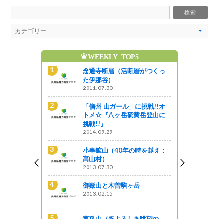
WEEKLY TOP5
】「親子フ
念通寺断層（活断層がつくっ
 御嶽山」参
た伊那谷）
2011.07.30
「信州 山ガール」に挑戦!!オ
指定記念】
トメ☆『八ヶ岳硫黄岳登山に
ガイド講習
挑戦!!』
者募集！
2014.09.29
小串鉱山（40年の時を越え：
指定記
高山村）
mプレゼント
2013.07.30
施します
御嶽山と木曽駒ヶ岳
2013.02.05
開催！「親
in 御嶽
蓼科山（姿よろしき眺望の