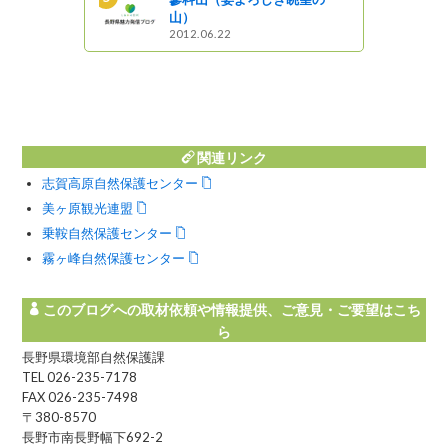
山）
2012.06.22
リニューア
！】「エコ
会 in 美
集します
関連リンク
志賀高原自然保護センター
美ヶ原観光連盟
乗鞍自然保護センター
霧ヶ峰自然保護センター
このブログへの取材依頼や情報提供、ご意見・ご要望はこち
ら
長野県環境部自然保護課
TEL 026-235-7178
FAX 026-235-7498
〒380-8570
長野市南長野幅下692-2