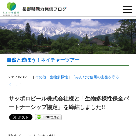
t
o
g
g
l
e
n
a
v
i
g
a
自然と遊ぼう！ネイチャーツアー
t
i
o
n
2017.06.06 ［
その他
生物多様性
「みんなで信州の山岳を守ろ
う！」
］
サッポロビール株式会社様と「生物多様性保全パ
ートナーシップ協定」を締結しました!!
皆さん、こんにちは!!