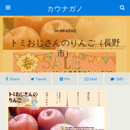
カウナガノ
2018年4月6日
トミおじさんのりんご（長野
市）
Share
Tweet
Pin
Mail
SMS