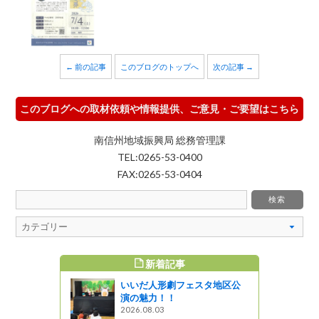
← 前の記事
このブログのトップへ
次の記事 →
このブログへの取材依頼や情報提供、ご意見・ご要望はこちら
南信州地域振興局 総務管理課
TEL:0265-53-0400
FAX:0265-53-0404
新着記事
すめ記事
いいだ人形劇フェスタ地区公
み展を開催
演の魅力！！
中央図書
2026.08.03