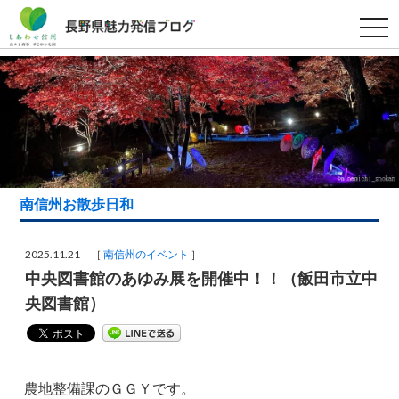
t
o
g
g
l
e
n
a
v
i
g
a
t
i
南信州お散歩日和
o
n
2025.11.21 ［
南信州のイベント
］
中央図書館のあゆみ展を開催中！！（飯田市立中
央図書館）
農地整備課のＧＧＹです。