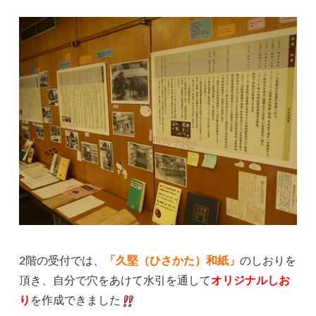
2階の受付では、
「久堅（ひさかた）和紙」
のしおりを
頂き、自分で穴をあけて水引を通して
オリジナルしお
り
を作成できました