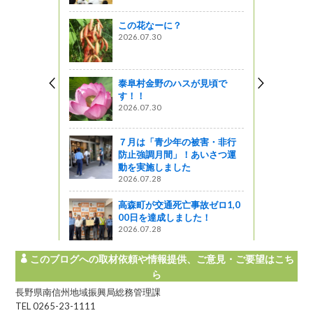
この花なーに？
2026.07.30
飯田合庁）
泰阜村金野のハスが見頃で
す！！
会に参加し
2026.07.30
７月は「青少年の被害・非行
防止強調月間」！あいさつ運
開館110周
動を実施しました
2026.07.28
高森町が交通死亡事故ゼロ1,0
00日を達成しました！
2026.07.28
このブログへの取材依頼や情報提供、ご意見・ご要望はこち
ら
長野県南信州地域振興局総務管理課
TEL 0265-23-1111