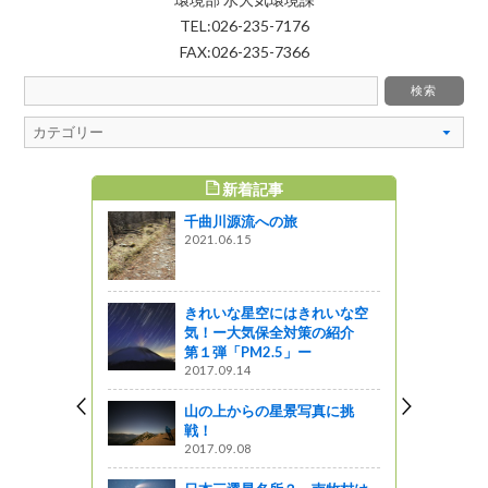
TEL:026-235-7176
FAX:026-235-7366
新着記事
すめ記事
千曲川源流への旅
を行く（その
2021.06.15
編
きれいな星空にはきれいな空
集合!!
気！ー大気保全対策の紹介
第１弾「PM2.5」ー
2017.09.14
山の上からの星景写真に挑
戦！
2017.09.08
和～飯田市立