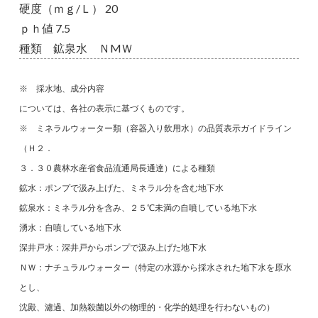
硬度（ｍｇ/Ｌ） 20
ｐｈ値 7.5
種類 鉱泉水 ＮMＷ
※ 採水地、成分内容
については、各社の表示に基づくものです。
※ ミネラルウォーター類（容器入り飲用水）の品質表示ガイドライン
（Ｈ２．
３．３０農林水産省食品流通局長通達）による種類
鉱水：ポンプで汲み上げた、ミネラル分を含む地下水
鉱泉水：ミネラル分を含み、２５℃未満の自噴している地下水
湧水：自噴している地下水
深井戸水：深井戸からポンプで汲み上げた地下水
ＮＷ：ナチュラルウォーター（特定の水源から採水された地下水を原水
とし、
沈殿、濾過、加熱殺菌以外の物理的・化学的処理を行わないもの）