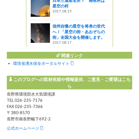
日本三選星名所？ 南牧村は
んと木曽駒
星空の村
2017.08.25
信州自慢の星空を将来の世代
へ！「星空の街・あおぞらの
街」全国大会を開催します。
2017.08.17
関連リンク
環境省湧水保全ポータルサイト
このブログへの取材依頼や情報提供、ご意見・ご要望はこち
ら
長野県環境部水大気環境課
TEL 026-235-7176
FAX 026-235-7366
〒380-8570
長野市南長野幅下692-2
公式ホームページ