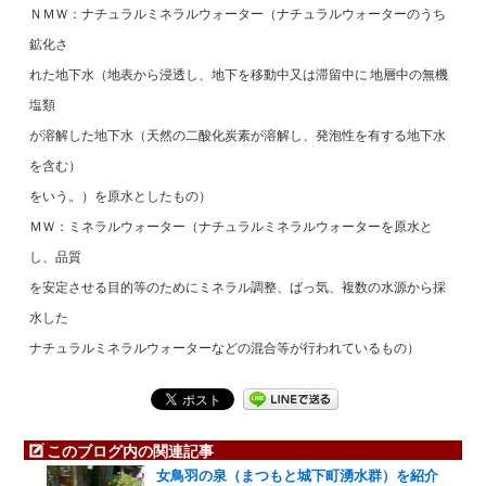
ＮＭＷ：ナチュラルミネラルウォーター（ナチュラルウォーターのうち
鉱化さ
れた地下水（地表から浸透し、地下を移動中又は滞留中に 地層中の無機
塩類
が溶解した地下水（天然の二酸化炭素が溶解し、発泡性を有する地下水
を含む）
をいう。）を原水としたもの）
ＭＷ：ミネラルウォーター（ナチュラルミネラルウォーターを原水と
し、品質
を安定させる目的等のためにミネラル調整、ばっ気、複数の水源から採
水した
ナチュラルミネラルウォーターなどの混合等が行われているもの）
このブログ内の関連記事
女鳥羽の泉（まつもと城下町湧水群）を紹介