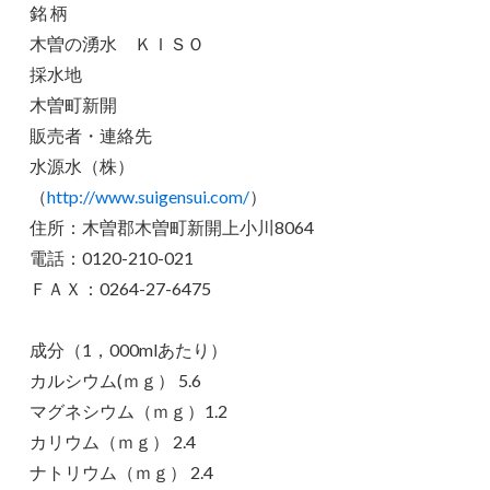
銘 柄
木曽の湧水 ＫＩＳＯ
採水地
木曽町新開
販売者・連絡先
水源水（株）
（
http://www.suigensui.com/
）
住所：木曽郡木曽町新開上小川8064
電話：0120-210-021
ＦＡＸ：0264-27-6475
成分（1，000mlあたり）
カルシウム(ｍｇ） 5.6
マグネシウム（ｍｇ）1.2
カリウム（ｍｇ） 2.4
ナトリウム（ｍｇ） 2.4