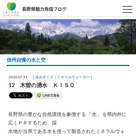
t
o
g
g
l
e
n
a
v
i
g
a
信州自慢の水と空
t
i
o
n
2010.07.31 ［
水みずミズ
ミネラルウォーター
］
12 木曽の湧水 ＫＩＳＯ
長野県の豊かな自然環境を象徴する 「水」 を県内外に
広くＰＲするため、採
水地が当県である水を使って製造されたミネラルウォ