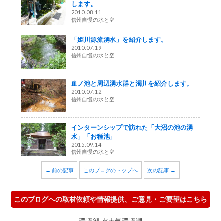
します。
2010.08.11
信州自慢の水と空
「姫川源流湧水」を紹介します。
2010.07.19
信州自慢の水と空
血ノ池と周辺湧水群と濁川を紹介します。
2010.07.12
信州自慢の水と空
インターンシップで訪れた「大沼の池の湧
水」「お種池」
2015.09.14
信州自慢の水と空
← 前の記事
このブログのトップへ
次の記事 →
このブログへの取材依頼や情報提供、ご意見・ご要望はこちら
環境部 水大気環境課