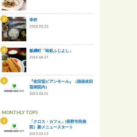
幸村
2018.03.22
飯綱町「味処ふじよし」
2016.04.27
『依田窪ビアンモール』（国保依田
窪病院内）
2015.03.11
MONTHLY TOP5
「クロス・カフェ」(長野市民病
院）新メニュースタート
2015.03.13