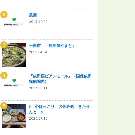
萬屋
2015.10.22
千曲市 「居酒屋やまと」
2016.04.04
『依田窪ビアンモール』（国保依田
窪病院内）
2015.03.11
♯ 心ほっこり お休み処 きたせ
んと ♯
2025.07.15