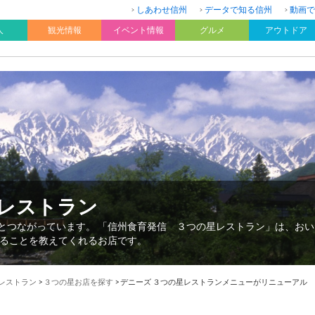
しあわせ信州
データで知る信州
動画で
人
観光情報
イベント情報
グルメ
アウトドア
星レストラン
”とつながっています。 「信州食育発信 ３つの星レストラン」は、お
ることを教えてくれるお店です。
星レストラン
>
３つの星お店を探す
>
デニーズ ３つの星レストランメニューがリニューアル