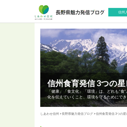
信州
信州食育発信 3つの
「健康」「食文化」「環境」は、どれも“食
化を伝えていくこと、環境を守るためにでき
しあわせ信州
>
長野県魅力発信ブログ
>
信州食育発信 3つの