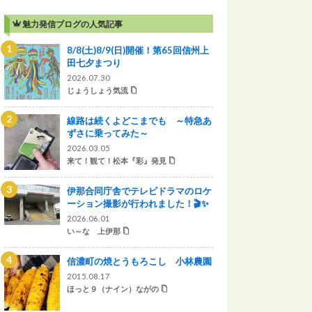
魅力発信ブログの人気記事
8/8(土)8/9(日)開催！第65回信州上
田七夕まつり
2026.07.30
じょうしょう気流
線路は続くよどこまでも ～特急あ
ずさに乗ってみた～
2026.03.05
来て！観て！松本『彩』発見
伊那合同庁舎でテレビドラマのロケ
ーション撮影が行われました！🎬✨
2026.06.01
い～な 上伊那
信濃町の焼とうもろこし 小林農園
2015.08.17
ほっと９（ナイン）ながの