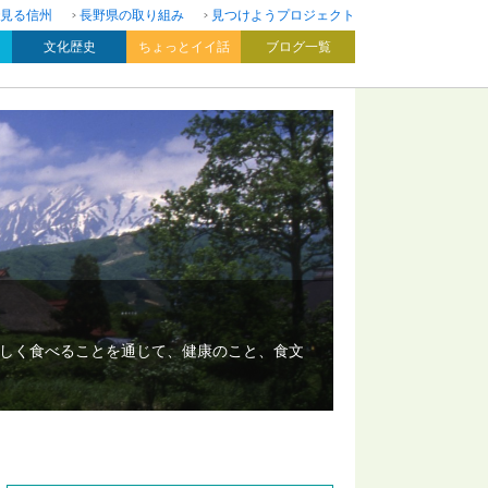
見る信州
長野県の取り組み
見つけようプロジェクト
文化歴史
ちょっとイイ話
ブログ一覧
いしく食べることを通じて、健康のこと、食文